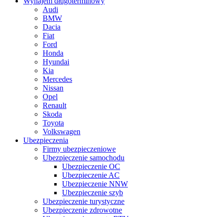
Wynajem długoterminowy
Audi
BMW
Dacia
Fiat
Ford
Honda
Hyundai
Kia
Mercedes
Nissan
Opel
Renault
Skoda
Toyota
Volkswagen
Ubezpieczenia
Firmy ubezpieczeniowe
Ubezpieczenie samochodu
Ubezpieczenie OC
Ubezpieczenie AC
Ubezpieczenie NNW
Ubezpieczenie szyb
Ubezpieczenie turystyczne
Ubezpieczenie zdrowotne