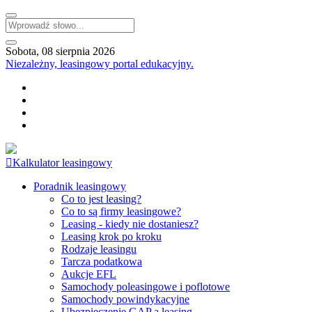
Sobota, 08 sierpnia 2026
Niezależny, leasingowy portal edukacyjny.
Kalkulator leasingowy
Poradnik leasingowy
Co to jest leasing?
Co to są firmy leasingowe?
Leasing - kiedy nie dostaniesz?
Leasing krok po kroku
Rodzaje leasingu
Tarcza podatkowa
Aukcje EFL
Samochody poleasingowe i poflotowe
Samochody powindykacyjne
Ubezpieczenie GAP a leasing