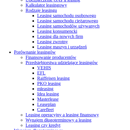
Kalkulator leasingowy
Rodzaje leasingu
Leasing samochodu osobowego
Leasing samochodu ciężarowego
Leasing samochodów używanych
Leasing konsumencki
Leasing dla nowych firm
Leasing zwrotny
Leasing maszyn i urządzeń
Porównanie leasingów
Finansowanie producentów
Przedsiębiorstwa udzielające leasingów
VEHIS
EFL
Raiffeisen leasing
PKO leasing
mleasing
Idea leasing
Masterlease
Leaseplan
Carefleet
Leasing operacyjny a leasing finansowy
Wynajem długoterminowy a leasing
Leasing czy kredyt