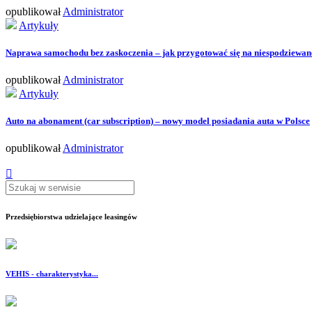
opublikował
Administrator
Artykuły
Naprawa samochodu bez zaskoczenia – jak przygotować się na niespodziewane
opublikował
Administrator
Artykuły
Auto na abonament (car subscription) – nowy model posiadania auta w Polsce
opublikował
Administrator
Przedsiębiorstwa udzielające leasingów
VEHIS - charakterystyka...