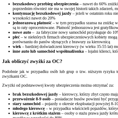
bezszkodowy przebieg ubezpieczenia
– nawet do 60% zniżki. 
poprzednim również nie ma w swojej historii takich zdarzeń, m
kontynuację bezszkodowej jazdy
– jeżeli w ostatnim roku n
wysokości nawet do 20%
jednorazową płatność
– w tym przypadku szansa na zniżkę wy
są to raty oprocentowane. Płatność jednorazowa jest gratyfiko
nowe auto
– za fabryczne nowy samochód przysługuje do 10
płeć
– w niektórych firmach ubezpieczeniowych kobiety mogą lic
porównaniu do panów słynących z brawury za kierownicą
wiek
– bardziej doświadczeni kierowcy (w wieku 35-55 lat) m
inne auto lub samochód współmałżonka
– lojalni klienci, 
Jak obliczyć zwyżki za OC?
Podobnie jak w przypadku osób lub grup o tzw. niższym ryzyku 
zwyżkami OC.
Zwyżki od podstawowej kwoty ubezpieczenia można otrzymać za:
brak bezszkodowej jazdy
– kierowcy, którzy zbyt często ma
przewożenie 8-9 osób
– posiadacze busów powinni być przy
stary samochód
– pojazdy o okresie eksploatacji powyżej 8-
młodego kierowcę
– w przypadku właścicieli pojazdów, któr
kierowcę z krótkim stażem
– osoby o stażu prawa jazdy króts
zwyżkę w wysokości do 80%