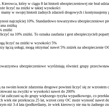
Kierowca, który w ciągu 8 lat historii ubezpieczeniowej nie brał udzi
oże liczyć na zniżki w takiej wysokości
ie mamy w swojej historii żadnych zdarzeń drogowych i kontynuujemy 
nosi najczęściej 10%. Standardowo towarzystwa ubezpieczeniowe propo
wana zniżką
% zniżki
zyć na 10% zniżki. To oznaka zaufania i gest ubezpieczycieli poparty
ogą liczyć na zniżki w wysokości 5%
którzy łączą usługi, mogą otrzymać nawet 5% zniżek na ubezpieczenie O
towarzystwa ubezpieczeniowe wyróżniają również grupy przeciwstaw
ją na swoim koncie zdarzenia drogowe powinni liczyć się ze wzrostem
gotowani na zwyżki w wysokości nawet do 200%
10 lat zaliczani są do grupy większego ryzyka wypadkowego, co przekł
ych wiek nie przekracza 25 lat, wzrost ceny OC może wynosić nawet 
zym niż 3-4 lata (podkreślamy, że wiek kierowcy nie ma tu żadnego zn