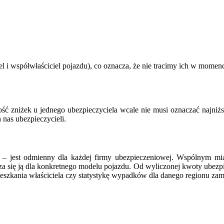
l i współwłaściciel pojazdu), co oznacza, że nie tracimy ich w momen
ość zniżek u jednego ubezpieczyciela wcale nie musi oznaczać najniżs
nas ubezpieczycieli.
ne! – jest odmienny dla każdej firmy ubezpieczeniowej. Wspólnym mi
a się ją dla konkretnego modelu pojazdu. Od wyliczonej kwoty ubezpie
mieszkania właściciela czy statystykę wypadków dla danego regionu zam