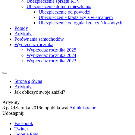
Ubezpieczenie sprzętu RTV
Ubezpieczenie domu i mieszkania
Ubezpieczenie od powodzi
Ubezpieczenie kradzieży z włamaniem
Ubezpieczenie od ognia i zdarzeń losowych
Porady
Artykuły
Porównania samochodów
Wyprzedaż rocznika
Wyprzedaż rocznika 2025
Wyprzedaż rocznika 2024
Wyprzedaż rocznika 2023
Strona główna
Artykuły
Jak obliczyć swoje zniżki?
Artykuły
8 października 2018r.
opublikował
Administrator
Udostępnij:
Facebook
Twitter
Google Plus