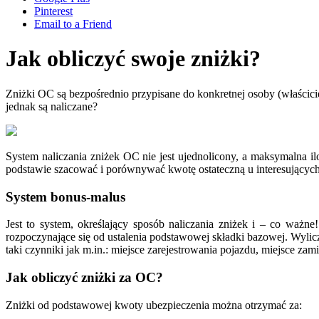
Pinterest
Email to a Friend
Jak obliczyć swoje zniżki?
Zniżki OC są bezpośrednio przypisane do konkretnej osoby (właścicie
jednak są naliczane?
System naliczania zniżek OC nie jest ujednolicony, a maksymalna il
podstawie szacować i porównywać kwotę ostateczną u interesujących 
System bonus-malus
Jest to system, określający sposób naliczania zniżek i – co waż
rozpoczynające się od ustalenia podstawowej składki bazowej. Wylicz
taki czynniki jak m.in.: miejsce zarejestrowania pojazdu, miejsce za
Jak obliczyć zniżki za OC?
Zniżki od podstawowej kwoty ubezpieczenia można otrzymać za: