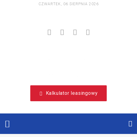
CZWARTEK, 06 SIERPNIA 2026
NIEZALEŻNY, LEASINGOWY PORTAL EDUKACYJNY.
Kalkulator leasingowy