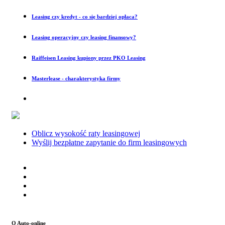
Leasing czy kredyt - co się bardziej opłaca?
Leasing operacyjny czy leasing finansowy?
Raiffeisen Leasing kupiony przez PKO Leasing
Masterlease - charakterystyka firmy
Oblicz wysokość raty leasingowej
Wyślij bezpłatne zapytanie do firm leasingowych
O Auto-online