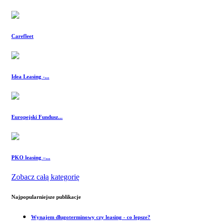
Carefleet
Idea Leasing -...
Europejski Fundusz...
PKO leasing –...
Zobacz całą kategorię
Najpopularniejsze publikacje
Wynajem długoterminowy czy leasing - co lepsze?