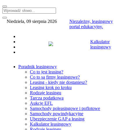
Niedziela, 09 sierpnia 2026
Niezależny, leasingowy
portal edukacyjny.
Kalkulator
leasingowy
Poradnik leasingowy
Co to jest leasing?
Co to są firmy leasingowe?
Leasing - kiedy nie dostaniesz?
Leasing krok po kroku
Rodzaje leasingu
Tarcza podatkowa
Aukcje EFL
Samochody poleasingowe i poflotowe
Samochody powindykacyjne
Ubezpieczenie GAP a leasing
Kalkulator leasingowy
Rodzaje leasingu