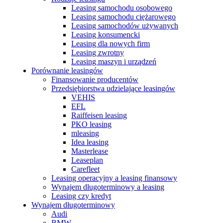
Leasing samochodu osobowego
Leasing samochodu ciężarowego
Leasing samochodów używanych
Leasing konsumencki
Leasing dla nowych firm
Leasing zwrotny
Leasing maszyn i urządzeń
Porównanie leasingów
Finansowanie producentów
Przedsiębiorstwa udzielające leasingów
VEHIS
EFL
Raiffeisen leasing
PKO leasing
mleasing
Idea leasing
Masterlease
Leaseplan
Carefleet
Leasing operacyjny a leasing finansowy
Wynajem długoterminowy a leasing
Leasing czy kredyt
Wynajem długoterminowy
Audi
BMW