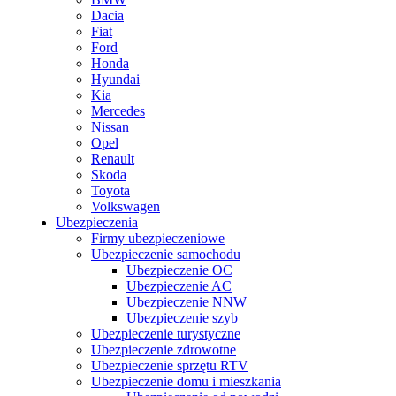
Dacia
Fiat
Ford
Honda
Hyundai
Kia
Mercedes
Nissan
Opel
Renault
Skoda
Toyota
Volkswagen
Ubezpieczenia
Firmy ubezpieczeniowe
Ubezpieczenie samochodu
Ubezpieczenie OC
Ubezpieczenie AC
Ubezpieczenie NNW
Ubezpieczenie szyb
Ubezpieczenie turystyczne
Ubezpieczenie zdrowotne
Ubezpieczenie sprzętu RTV
Ubezpieczenie domu i mieszkania