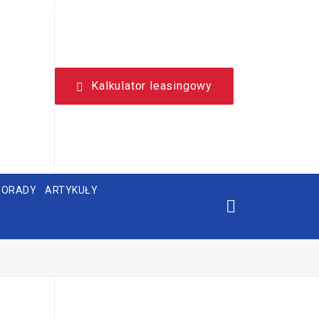
NIEZALEŻNY, LEASINGOWY PORTAL EDUKACYJNY.
Kalkulator leasingowy
PORADY
ARTYKUŁY