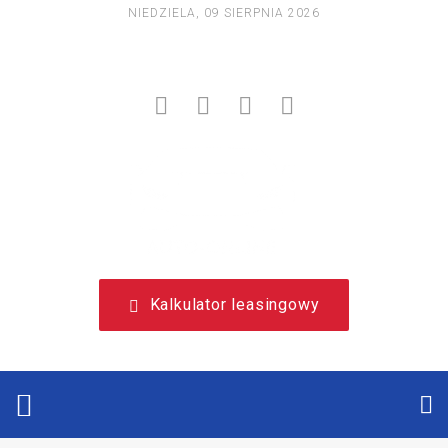
NIEDZIELA, 09 SIERPNIA 2026
NIEZALEŻNY, LEASINGOWY PORTAL EDUKACYJNY.
Kalkulator leasingowy