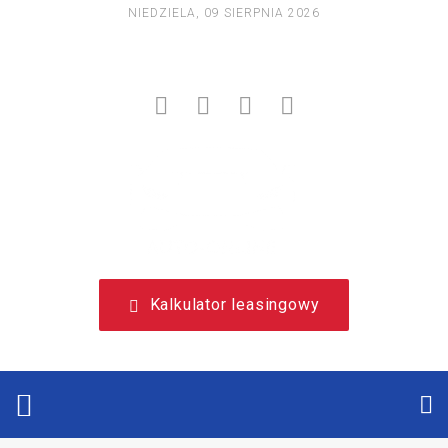
NIEDZIELA, 09 SIERPNIA 2026
NIEZALEŻNY, LEASINGOWY PORTAL EDUKACYJNY.
Kalkulator leasingowy