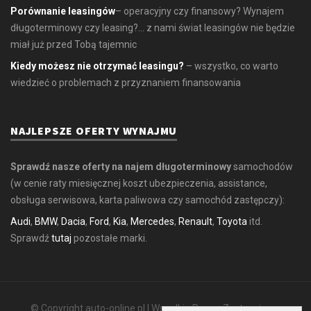
Porównanie leasingów
– operacyjny czy finansowy? Wynajem
długoterminowy czy leasing?... z nami świat leasingów nie będzie
miał już przed Tobą tajemnic
Kiedy możesz nie otrzymać leasingu?
– wszystko, co warto
wiedzieć o problemach z przyznaniem finansowania
NAJLEPSZE OFERTY WYNAJMU
Sprawdź nasze oferty na najem długoterminowy
samochodów
(w cenie raty miesięcznej koszt ubezpieczenia, assistance,
obsługa serwisowa, karta paliwowa czy samochód zastępczy):
Audi
,
BMW
,
Dacia
,
Ford
,
Kia
,
Mercedes
,
Renault
,
Toyota
itd.
Sprawdź
tutaj
pozostałe marki.
© Copyright auto-online.pl | Wszelkie Prawa Zastrzeżone.