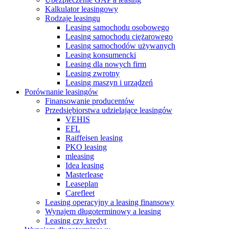
Kalkulator leasingowy
Rodzaje leasingu
Leasing samochodu osobowego
Leasing samochodu ciężarowego
Leasing samochodów używanych
Leasing konsumencki
Leasing dla nowych firm
Leasing zwrotny
Leasing maszyn i urządzeń
Porównanie leasingów
Finansowanie producentów
Przedsiębiorstwa udzielające leasingów
VEHIS
EFL
Raiffeisen leasing
PKO leasing
mleasing
Idea leasing
Masterlease
Leaseplan
Carefleet
Leasing operacyjny a leasing finansowy
Wynajem długoterminowy a leasing
Leasing czy kredyt