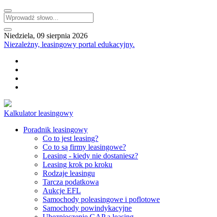
Niedziela, 09 sierpnia 2026
Niezależny, leasingowy portal edukacyjny.
Kalkulator leasingowy
Poradnik leasingowy
Co to jest leasing?
Co to są firmy leasingowe?
Leasing - kiedy nie dostaniesz?
Leasing krok po kroku
Rodzaje leasingu
Tarcza podatkowa
Aukcje EFL
Samochody poleasingowe i poflotowe
Samochody powindykacyjne
Ubezpieczenie GAP a leasing