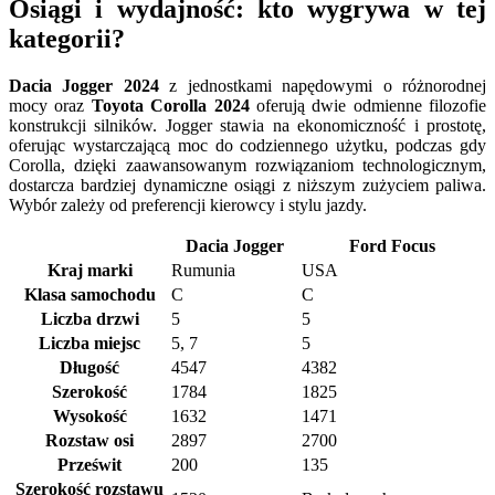
Osiągi i wydajność: kto wygrywa w tej
kategorii?
Dacia Jogger 2024
z jednostkami napędowymi o różnorodnej
mocy oraz
Toyota Corolla 2024
oferują dwie odmienne filozofie
konstrukcji silników. Jogger stawia na ekonomiczność i prostotę,
oferując wystarczającą moc do codziennego użytku, podczas gdy
Corolla, dzięki zaawansowanym rozwiązaniom technologicznym,
dostarcza bardziej dynamiczne osiągi z niższym zużyciem paliwa.
Wybór zależy od preferencji kierowcy i stylu jazdy.
Dacia Jogger
Ford Focus
Kraj marki
Rumunia
USA
Klasa samochodu
C
C
Liczba drzwi
5
5
Liczba miejsc
5, 7
5
Długość
4547
4382
Szerokość
1784
1825
Wysokość
1632
1471
Rozstaw osi
2897
2700
Prześwit
200
135
Szerokość rozstawu