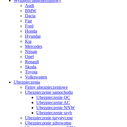
Wynajem długoterminowy
Audi
BMW
Dacia
Fiat
Ford
Honda
Hyundai
Kia
Mercedes
Nissan
Opel
Renault
Skoda
Toyota
Volkswagen
Ubezpieczenia
Firmy ubezpieczeniowe
Ubezpieczenie samochodu
Ubezpieczenie OC
Ubezpieczenie AC
Ubezpieczenie NNW
Ubezpieczenie szyb
Ubezpieczenie turystyczne
Ubezpieczenie zdrowotne