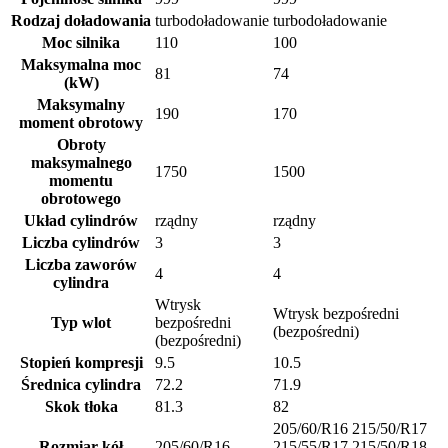
Rodzaj doładowania
turbodoładowanie
turbodoładowanie
Moc silnika
110
100
Maksymalna moc
81
74
(kW)
Maksymalny
190
170
moment obrotowy
Obroty
maksymalnego
1750
1500
momentu
obrotowego
Układ cylindrów
rządny
rządny
Liczba cylindrów
3
3
Liczba zaworów
4
4
cylindra
Wtrysk
Wtrysk bezpośredni
Typ wlot
bezpośredni
(bezpośredni)
(bezpośredni)
Stopień kompresji
9.5
10.5
Średnica cylindra
72.2
71.9
Skok tłoka
81.3
82
205/60/R16 215/50/R17
Rozmiar kół
205/60/R16
215/55/R17 215/50/R18