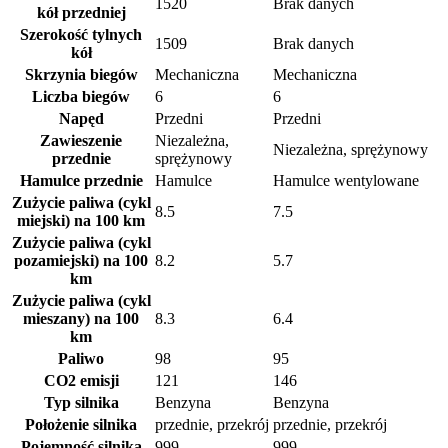
1520
Brak danych
kół przedniej
Szerokość tylnych
1509
Brak danych
kół
Skrzynia biegów
Mechaniczna
Mechaniczna
Liczba biegów
6
6
Napęd
Przedni
Przedni
Zawieszenie
Niezależna,
Niezależna, sprężynowy
przednie
sprężynowy
Hamulce przednie
Hamulce
Hamulce wentylowane
Zużycie paliwa (cykl
8.5
7.5
miejski) na 100 km
Zużycie paliwa (cykl
pozamiejski) na 100
8.2
5.7
km
Zużycie paliwa (cykl
mieszany) na 100
8.3
6.4
km
Paliwo
98
95
CO2 emisji
121
146
Typ silnika
Benzyna
Benzyna
Położenie silnika
przednie, przekrój
przednie, przekrój
Pojemność silnika
999
999