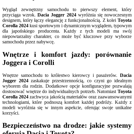
Wygląd zewnętrzny samochodu to pierwszy element, który
przyciąga wzrok.
Dacia Jogger 2024
wyróżnia się nowoczesnym
designem, który łączy elegancję z funkcjonalnością. Z kolei
Toyota
Corolla 2024
kusi sportowym i dynamicznym wyglądem, typowym
dla japońskiego producenta. Każdy z tych modeli ma swój
niepowtarzalny charakter, co może być kluczowe przy wyborze
samochodu przez nabywcę.
Wnętrze i komfort jazdy: porównanie
Joggera i Corolli
Wnętrze samochodu to królestwo kierowcy i pasażerów.
Dacia
Jogger 2024
zaskakuje przestrzennością, co czyni go idealnym
wyborem dla rodzin. Dodatkowe opcje konfiguracyjne pozwalają
dostosować wnętrze do indywidualnych potrzeb. Natomiast
Toyota
Corolla 2024
zachwyca jakością materiałów oraz zaawansowanymi
technologiami, które podnoszą komfort każdej podróży. Każdy z
modeli wyróżnia się w innym aspekcie, oferując swoje unikalne
korzyści.
Bezpieczeństwo na drodze: jakie systemy
oferują Dacia i Toyota?