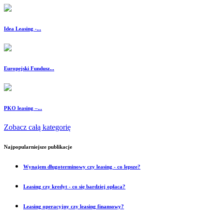
Idea Leasing -...
Europejski Fundusz...
PKO leasing –...
Zobacz całą kategorię
Najpopularniejsze publikacje
Wynajem długoterminowy czy leasing - co lepsze?
Leasing czy kredyt - co się bardziej opłaca?
Leasing operacyjny czy leasing finansowy?