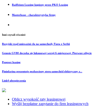
Raiffeisen Leasing kupiony przez PKO Leasing
Masterlease - charakterystyka firmy
Inni czytali również
Rosyjski rząd unieważni cła na samochody Fiata z Serbii
Genesis GV80 doczeka się luksusowej wersji 6-miejscowej. Pierwsze zdjęcie
Peugeot leasing
Pininfarina prezentuje pozbawiony steru samochód elektryczny z...
Link4 ubezpieczenia
Oblicz wysokość raty leasingowej
Wyślij bezpłatne zapytanie do firm leasingowych