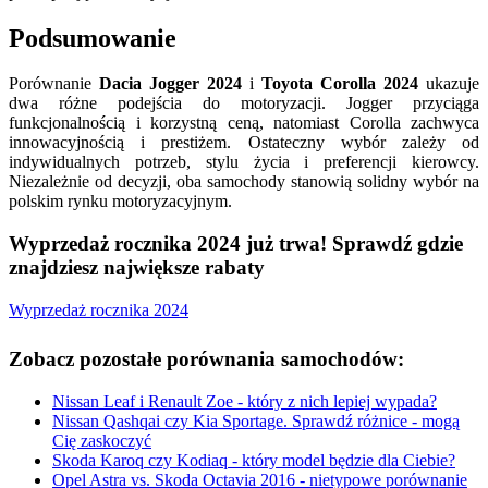
Podsumowanie
Porównanie
Dacia Jogger 2024
i
Toyota Corolla 2024
ukazuje
dwa różne podejścia do motoryzacji. Jogger przyciąga
funkcjonalnością i korzystną ceną, natomiast Corolla zachwyca
innowacyjnością i prestiżem. Ostateczny wybór zależy od
indywidualnych potrzeb, stylu życia i preferencji kierowcy.
Niezależnie od decyzji, oba samochody stanowią solidny wybór na
polskim rynku motoryzacyjnym.
Wyprzedaż rocznika 2024 już trwa! Sprawdź gdzie
znajdziesz największe rabaty
Wyprzedaż rocznika 2024
Zobacz pozostałe porównania samochodów:
Nissan Leaf i Renault Zoe - który z nich lepiej wypada?
Nissan Qashqai czy Kia Sportage. Sprawdź różnice - mogą
Cię zaskoczyć
Skoda Karoq czy Kodiaq - który model będzie dla Ciebie?
Opel Astra vs. Skoda Octavia 2016 - nietypowe porównanie