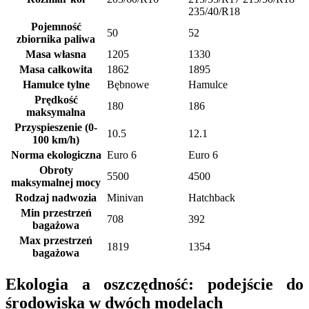
235/40/R18
Pojemność
50
52
zbiornika paliwa
Masa własna
1205
1330
Masa całkowita
1862
1895
Hamulce tylne
Bębnowe
Hamulce
Prędkość
180
186
maksymalna
Przyspieszenie (0-
10.5
12.1
100 km/h)
Norma ekologiczna
Euro 6
Euro 6
Obroty
5500
4500
maksymalnej mocy
Rodzaj nadwozia
Minivan
Hatchback
Min przestrzeń
708
392
bagażowa
Max przestrzeń
1819
1354
bagażowa
Ekologia a oszczędność: podejście do
środowiska w dwóch modelach