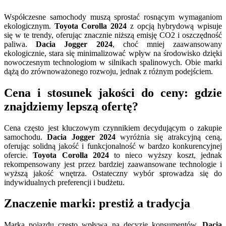
Współczesne samochody muszą sprostać rosnącym wymaganiom
ekologicznym.
Toyota Corolla 2024
z opcją hybrydową wpisuje
się w te trendy, oferując znacznie niższą emisję CO2 i oszczędność
paliwa.
Dacia Jogger 2024
, choć mniej zaawansowany
ekologicznie, stara się minimalizować wpływ na środowisko dzięki
nowoczesnym technologiom w silnikach spalinowych. Obie marki
dążą do zrównoważonego rozwoju, jednak z różnym podejściem.
Cena i stosunek jakości do ceny: gdzie
znajdziemy lepszą ofertę?
Cena często jest kluczowym czynnikiem decydującym o zakupie
samochodu.
Dacia Jogger 2024
wyróżnia się atrakcyjną ceną,
oferując solidną jakość i funkcjonalność w bardzo konkurencyjnej
ofercie.
Toyota Corolla 2024
to nieco wyższy koszt, jednak
rekompensowany jest przez bardziej zaawansowane technologie i
wyższą jakość wnętrza. Ostateczny wybór sprowadza się do
indywidualnych preferencji i budżetu.
Znaczenie marki: prestiż a tradycja
Marka pojazdu często wpływa na decyzje konsumentów.
Dacia