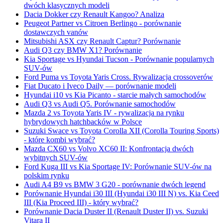
dwóch klasycznych modeli
Dacia Dokker czy Renault Kangoo? Analiza
Peugeot Partner vs Citroen Berlingo - porównanie
dostawczych vanów
Mitsubishi ASX czy Renault Captur? Porównanie
Audi Q3 czy BMW X1? Porównanie
Kia Sportage vs Hyundai Tucson - Porównanie popularnych
SUV-ów
Ford Puma vs Toyota Yaris Cross. Rywalizacja crossoverów
Fiat Ducato i Iveco Daily — porównanie modeli
Hyundai i10 vs Kia Picanto - starcie małych samochodów
Audi Q3 vs Audi Q5. Porównanie samochodów
Mazda 2 vs Toyota Yaris IV - rywalizacja na rynku
hybrydowych hatchbacków w Polsce
Suzuki Swace vs Toyota Corolla XII (Corolla Touring Sports)
- które kombi wybrać?
Mazda CX60 vs Volvo XC60 II: Konfrontacja dwóch
wybitnych SUV-ów
Ford Kuga III vs Kia Sportage IV: Porównanie SUV-ów na
polskim rynku
Audi A4 B9 vs BMW 3 G20 - porównanie dwóch legend
Porównanie Hyundai i30 III (Hyundai i30 III N) vs. Kia Ceed
III (Kia Proceed III) - który wybrać?
Porównanie Dacia Duster II (Renault Duster II) vs. Suzuki
Vitara II