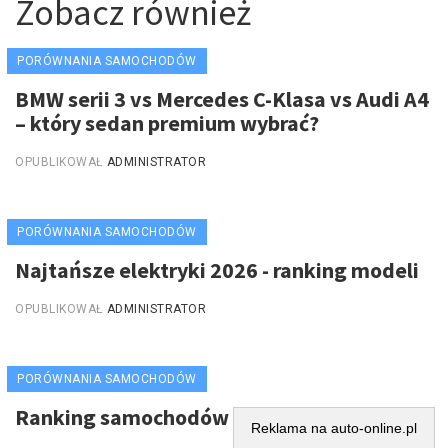
Zobacz również
PORÓWNANIA SAMOCHODÓW
BMW serii 3 vs Mercedes C-Klasa vs Audi A4
– który sedan premium wybrać?
OPUBLIKOWAŁ
ADMINISTRATOR
PORÓWNANIA SAMOCHODÓW
Najtańsze elektryki 2026 - ranking modeli
OPUBLIKOWAŁ
ADMINISTRATOR
PORÓWNANIA SAMOCHODÓW
Ranking samochodów elektrycznych 2025
Reklama na auto-online.pl