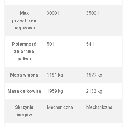
Max
3000 l
3500 l
przestrzeń
bagażowa
Pojemność
50 l
54 l
zbiornika
paliwa
Masa własna
1181 kg
1577 kg
Masa całkowita
1959 kg
2132 kg
Skrzynia
Mechaniczna
Mechaniczna
biegów