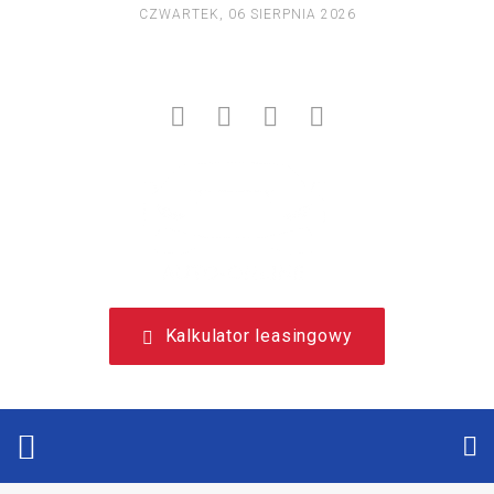
CZWARTEK, 06 SIERPNIA 2026
NIEZALEŻNY, LEASINGOWY PORTAL EDUKACYJNY.
Kalkulator leasingowy