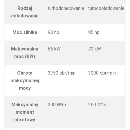
Rodzaj
turbodoładowanie
turbodoładowanie
doładowania
Moc silnika
90 hp
95 hp
Maksymalna
66 kW
70 kW
moc (kW)
Obroty
3750 obr/min
3000 obr/min
maksymalnej
mocy
Maksymalny
200 N*m
260 N*m
moment
obrotowy