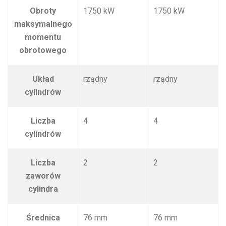
Obroty
1750 kW
1750 kW
maksymalnego
momentu
obrotowego
Układ
rządny
rządny
cylindrów
Liczba
4
4
cylindrów
Liczba
2
2
zaworów
cylindra
Średnica
76 mm
76 mm