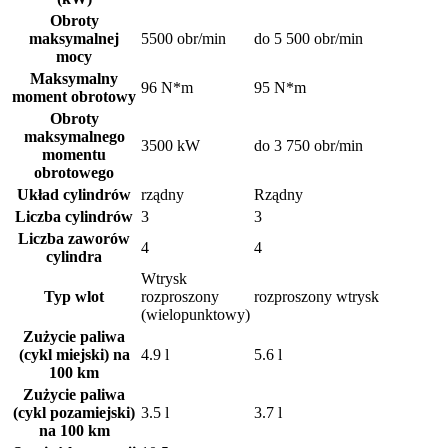
Obroty
maksymalnej
5500 obr/min
do 5 500 obr/min
mocy
Maksymalny
96 N*m
95 N*m
moment obrotowy
Obroty
maksymalnego
3500 kW
do 3 750 obr/min
momentu
obrotowego
Układ cylindrów
rządny
Rządny
Liczba cylindrów
3
3
Liczba zaworów
4
4
cylindra
Wtrysk
Typ wlot
rozproszony
rozproszony wtrysk
(wielopunktowy)
Zużycie paliwa
(cykl miejski) na
4.9 l
5.6 l
100 km
Zużycie paliwa
(cykl pozamiejski)
3.5 l
3.7 l
na 100 km