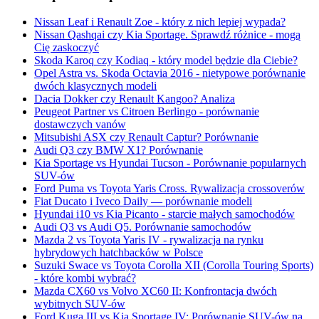
Nissan Leaf i Renault Zoe - który z nich lepiej wypada?
Nissan Qashqai czy Kia Sportage. Sprawdź różnice - mogą
Cię zaskoczyć
Skoda Karoq czy Kodiaq - który model będzie dla Ciebie?
Opel Astra vs. Skoda Octavia 2016 - nietypowe porównanie
dwóch klasycznych modeli
Dacia Dokker czy Renault Kangoo? Analiza
Peugeot Partner vs Citroen Berlingo - porównanie
dostawczych vanów
Mitsubishi ASX czy Renault Captur? Porównanie
Audi Q3 czy BMW X1? Porównanie
Kia Sportage vs Hyundai Tucson - Porównanie popularnych
SUV-ów
Ford Puma vs Toyota Yaris Cross. Rywalizacja crossoverów
Fiat Ducato i Iveco Daily — porównanie modeli
Hyundai i10 vs Kia Picanto - starcie małych samochodów
Audi Q3 vs Audi Q5. Porównanie samochodów
Mazda 2 vs Toyota Yaris IV - rywalizacja na rynku
hybrydowych hatchbacków w Polsce
Suzuki Swace vs Toyota Corolla XII (Corolla Touring Sports)
- które kombi wybrać?
Mazda CX60 vs Volvo XC60 II: Konfrontacja dwóch
wybitnych SUV-ów
Ford Kuga III vs Kia Sportage IV: Porównanie SUV-ów na