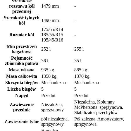
Szerokość
rozstawu kół
1479 mm
-
przedniej
Szerokość tylnych
1490 mm
-
kół
175/65/R14
Rozmiar kół
185/55/R15
-
195/45/R16
Min przestrzeń
252 l
255 l
bagażowa
Pojemność
36 l
35 l
zbiornika paliwa
Masa własna
935 kg
885 kg
Masa całkowita
1350 kg
1370 kg
Skrzynia biegów
Mechaniczna
Mechaniczna
Liczba biegów
5
5
Napęd
Przedni
Przedni
Niezależna, Kolumny
Zawieszenie
Niezależna,
McPhersona, sprężynowa,
przednie
sprężynowy
Stabilizator przechyłów
pół niezależna,
Pół zależna, Amortyzatory,
Zawieszenie tylne
sprężynowy
sprężynowa
Hamulce