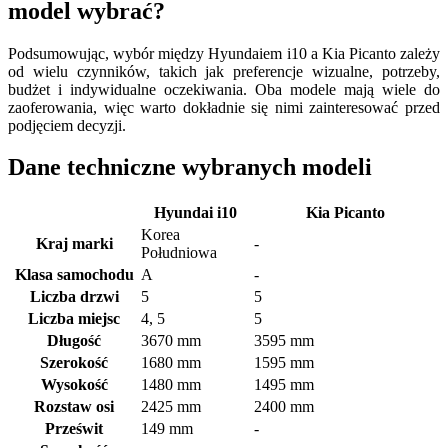
model wybrać?
Podsumowując, wybór między Hyundaiem i10 a Kia Picanto zależy
od wielu czynników, takich jak preferencje wizualne, potrzeby,
budżet i indywidualne oczekiwania. Oba modele mają wiele do
zaoferowania, więc warto dokładnie się nimi zainteresować przed
podjęciem decyzji.
Dane techniczne wybranych modeli
Hyundai i10
Kia Picanto
Korea
Kraj marki
-
Południowa
Klasa samochodu
A
-
Liczba drzwi
5
5
Liczba miejsc
4, 5
5
Długość
3670 mm
3595 mm
Szerokość
1680 mm
1595 mm
Wysokość
1480 mm
1495 mm
Rozstaw osi
2425 mm
2400 mm
Prześwit
149 mm
-