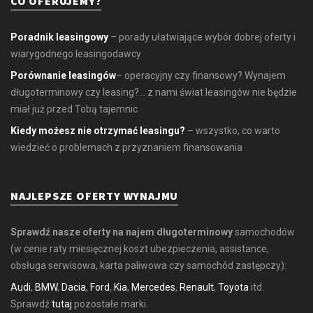
CO OFERUJEMY?
Poradnik leasingowy
– porady ułatwiające wybór dobrej oferty i
wiarygodnego leasingodawcy
Porównanie leasingów
– operacyjny czy finansowy? Wynajem
długoterminowy czy leasing?... z nami świat leasingów nie będzie
miał już przed Tobą tajemnic
Kiedy możesz nie otrzymać leasingu?
– wszystko, co warto
wiedzieć o problemach z przyznaniem finansowania
NAJLEPSZE OFERTY WYNAJMU
Sprawdź nasze oferty na najem długoterminowy
samochodów
(w cenie raty miesięcznej koszt ubezpieczenia, assistance,
obsługa serwisowa, karta paliwowa czy samochód zastępczy):
Audi
,
BMW
,
Dacia
,
Ford
,
Kia
,
Mercedes
,
Renault
,
Toyota
itd.
Sprawdź
tutaj
pozostałe marki.