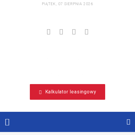
PIĄTEK, 07 SIERPNIA 2026
NIEZALEŻNY, LEASINGOWY PORTAL EDUKACYJNY.
Kalkulator leasingowy