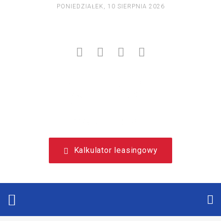
PONIEDZIAŁEK, 10 SIERPNIA 2026
NIEZALEŻNY, LEASINGOWY PORTAL EDUKACYJNY.
Kalkulator leasingowy