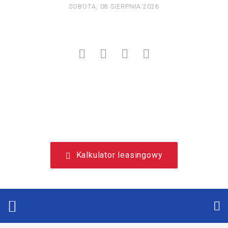
SOBOTA, 08 SIERPNIA 2026
NIEZALEŻNY, LEASINGOWY PORTAL EDUKACYJNY.
Kalkulator leasingowy