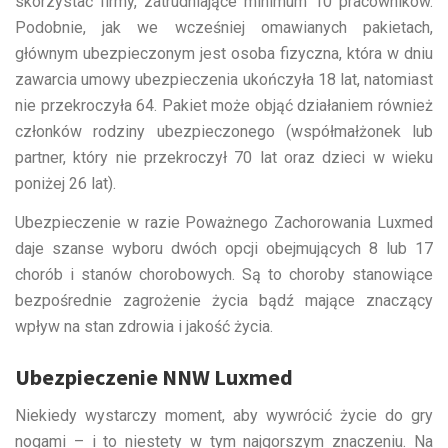
skorzystać firmy, zatrudniające minimum 10 pracowników.
Podobnie, jak we wcześniej omawianych pakietach,
głównym ubezpieczonym jest osoba fizyczna, która w dniu
zawarcia umowy ubezpieczenia ukończyła 18 lat, natomiast
nie przekroczyła 64. Pakiet może objąć działaniem również
członków rodziny ubezpieczonego (współmałżonek lub
partner, który nie przekroczył 70 lat oraz dzieci w wieku
poniżej 26 lat).
Ubezpieczenie w razie Poważnego Zachorowania Luxmed
daje szanse wyboru dwóch opcji obejmujących 8 lub 17
chorób i stanów chorobowych. Są to choroby stanowiące
bezpośrednie zagrożenie życia bądź mające znaczący
wpływ na stan zdrowia i jakość życia.
Ubezpieczenie NNW Luxmed
Niekiedy wystarczy moment, aby wywrócić życie do gry
nogami – i to niestety w tym najgorszym znaczeniu. Na