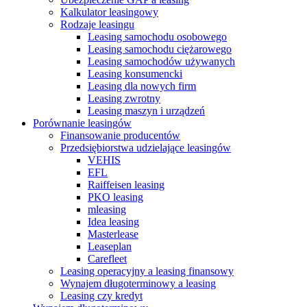
Kalkulator leasingowy
Rodzaje leasingu
Leasing samochodu osobowego
Leasing samochodu ciężarowego
Leasing samochodów używanych
Leasing konsumencki
Leasing dla nowych firm
Leasing zwrotny
Leasing maszyn i urządzeń
Porównanie leasingów
Finansowanie producentów
Przedsiębiorstwa udzielające leasingów
VEHIS
EFL
Raiffeisen leasing
PKO leasing
mleasing
Idea leasing
Masterlease
Leaseplan
Carefleet
Leasing operacyjny a leasing finansowy
Wynajem długoterminowy a leasing
Leasing czy kredyt