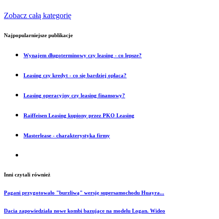
Zobacz całą kategorię
Najpopularniejsze publikacje
Wynajem długoterminowy czy leasing - co lepsze?
Leasing czy kredyt - co się bardziej opłaca?
Leasing operacyjny czy leasing finansowy?
Raiffeisen Leasing kupiony przez PKO Leasing
Masterlease - charakterystyka firmy
Inni czytali również
Pagani przygotowało "burzliwą" wersję supersamochodu Huayra...
Dacia zapowiedziała nowe kombi bazujące na modelu Logan. Wideo