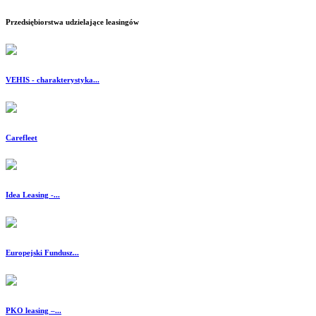
Przedsiębiorstwa udzielające leasingów
VEHIS - charakterystyka...
Carefleet
Idea Leasing -...
Europejski Fundusz...
PKO leasing –...