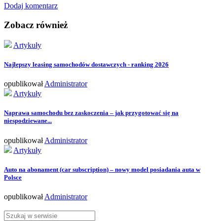
Dodaj komentarz
Zobacz również
Artykuły
Najlepszy leasing samochodów dostawczych - ranking 2026
opublikował
Administrator
Artykuły
Naprawa samochodu bez zaskoczenia – jak przygotować się na
niespodziewane...
opublikował
Administrator
Artykuły
Auto na abonament (car subscription) – nowy model posiadania auta w
Polsce
opublikował
Administrator