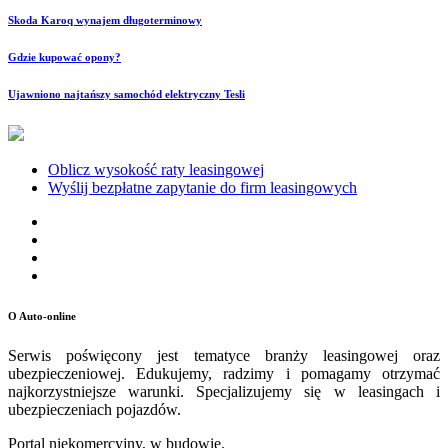
Skoda Karoq wynajem długoterminowy
Gdzie kupować opony?
Ujawniono najtańszy samochód elektryczny Tesli
Oblicz wysokość raty leasingowej
Wyślij bezpłatne zapytanie do firm leasingowych
O Auto-online
Serwis poświęcony jest tematyce branży leasingowej oraz
ubezpieczeniowej. Edukujemy, radzimy i pomagamy otrzymać
najkorzystniejsze warunki. Specjalizujemy się w leasingach i
ubezpieczeniach pojazdów.
Portal niekomercyjny, w budowie.