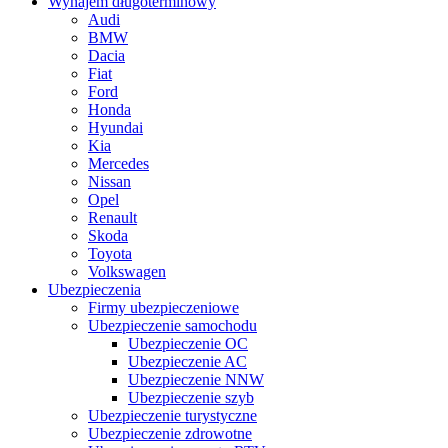
Wynajem długoterminowy
Audi
BMW
Dacia
Fiat
Ford
Honda
Hyundai
Kia
Mercedes
Nissan
Opel
Renault
Skoda
Toyota
Volkswagen
Ubezpieczenia
Firmy ubezpieczeniowe
Ubezpieczenie samochodu
Ubezpieczenie OC
Ubezpieczenie AC
Ubezpieczenie NNW
Ubezpieczenie szyb
Ubezpieczenie turystyczne
Ubezpieczenie zdrowotne