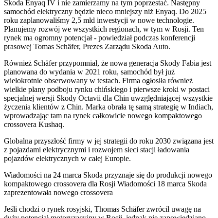
Skoda Enyaq IV i nie zamierzamy na tym poprzestać. Następny
samochód elektryczny będzie nieco mniejszy niż Enyaq. Do 2025
roku zaplanowaliśmy 2,5 mld inwestycji w nowe technologie.
Planujemy rozwój we wszystkich regionach, w tym w Rosji. Ten
rynek ma ogromny potencjał - powiedział podczas konferencji
prasowej Tomas Schäfer, Prezes Zarządu Skoda Auto.
Również Schäfer przypomniał, że nowa generacja Skody Fabia jest
planowana do wydania w 2021 roku, samochód był już
wielokrotnie obserwowany w testach. Firma ogłosiła również
wielkie plany podboju rynku chińskiego i pierwsze kroki w postaci
specjalnej wersji Skody Octavii dla Chin uwzględniającej wszystkie
życzenia klientów z Chin. Marka obrała tę samą strategię w Indiach,
wprowadzając tam na rynek całkowicie nowego kompaktowego
crossovera Kushaq.
Globalna przyszłość firmy w jej strategii do roku 2030 związana jest
z pojazdami elektrycznymi i rozwojem sieci stacji ładowania
pojazdów elektrycznych w całej Europie.
Wiadomości na
24 marca
Skoda przyznaje się do produkcji nowego
kompaktowego crossovera dla Rosji
Wiadomości
18 marca
Skoda
zaprezentowała nowego crossovera
Jeśli chodzi o rynek rosyjski, Thomas Schäfer zwrócił uwagę na
duży potencjał motoryzacyjny w Rosji, jednak nie zapowiedziano