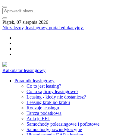
Piątek, 07 sierpnia 2026
Niezależny, leasingowy portal edukacyjny.
Kalkulator leasingowy
Poradnik leasingowy
Co to jest leasing?
Co to są firmy leasingowe?
Leasing - kiedy nie dostaniesz?
Leasing krok po kroku
Rodzaje leasingu
Tarcza podatkowa
Aukcje EFL
Samochody poleasingowe i poflotowe
Samochody powindykacyjne
Ubezpieczenie GAP a leasing