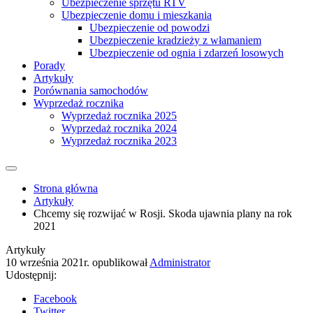
Ubezpieczenie sprzętu RTV
Ubezpieczenie domu i mieszkania
Ubezpieczenie od powodzi
Ubezpieczenie kradzieży z włamaniem
Ubezpieczenie od ognia i zdarzeń losowych
Porady
Artykuły
Porównania samochodów
Wyprzedaż rocznika
Wyprzedaż rocznika 2025
Wyprzedaż rocznika 2024
Wyprzedaż rocznika 2023
Strona główna
Artykuły
Chcemy się rozwijać w Rosji. Skoda ujawnia plany na rok
2021
Artykuły
10 września 2021r.
opublikował
Administrator
Udostępnij:
Facebook
Twitter