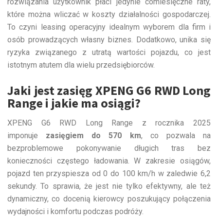
rozwiązania użytkownik płaci jedynie comiesięczne raty,
które można wliczać w koszty działalności gospodarczej.
To czyni leasing operacyjny idealnym wyborem dla firm i
osób prowadzących własny biznes. Dodatkowo, unika się
ryzyka związanego z utratą wartości pojazdu, co jest
istotnym atutem dla wielu przedsiębiorców.
Jaki jest zasięg XPENG G6 RWD Long
Range i jakie ma osiągi?
XPENG G6 RWD Long Range z rocznika 2025
imponuje
zasięgiem do 570 km
, co pozwala na
bezproblemowe pokonywanie długich tras bez
konieczności częstego ładowania. W zakresie osiągów,
pojazd ten przyspiesza od 0 do 100 km/h w zaledwie 6,2
sekundy. To sprawia, że jest nie tylko efektywny, ale też
dynamiczny, co docenią kierowcy poszukujący połączenia
wydajności i komfortu podczas podróży.