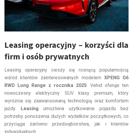
Leasing operacyjny – korzyści dla
firm i osób prywatnych
Leasing operacyjny cieszy się rosnącą popularnością
wśród klientów zainteresowanych modelem
XPENG G6
RWD Long Range z rocznika 2025
. Vehid oferuje ten
nowoczesny elektryczny SUV klasy premium, który
wyróżnia się zaawansowaną technologią oraz komfortem
jazdy.
Leasing
umożliwia użytkowanie pojazdu bez
potrzeby ponoszenia dużych wydatków początkowych, co
przyciąga zarówno przedsiębiorstwa, jak i klientów
indywidualnych.