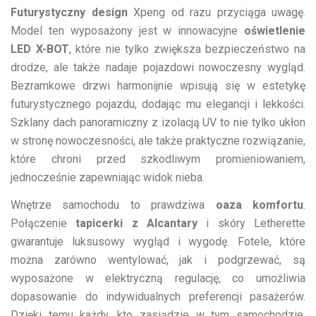
Futurystyczny design
Xpeng od razu przyciąga uwagę.
Model ten wyposażony jest w innowacyjne
oświetlenie
LED X-BOT
, które nie tylko zwiększa bezpieczeństwo na
drodze, ale także nadaje pojazdowi nowoczesny wygląd.
Bezramkowe drzwi harmonijnie wpisują się w estetykę
futurystycznego pojazdu, dodając mu elegancji i lekkości.
Szklany dach panoramiczny z izolacją UV to nie tylko ukłon
w stronę nowoczesności, ale także praktyczne rozwiązanie,
które chroni przed szkodliwym promieniowaniem,
jednocześnie zapewniając widok nieba.
Wnętrze samochodu to prawdziwa
oaza komfortu
.
Połączenie
tapicerki z Alcantary
i skóry Letherette
gwarantuje luksusowy wygląd i wygodę. Fotele, które
można zarówno wentylować, jak i podgrzewać, są
wyposażone w elektryczną regulację, co umożliwia
dopasowanie do indywidualnych preferencji pasażerów.
Dzięki temu każdy, kto zasiądzie w tym samochodzie,