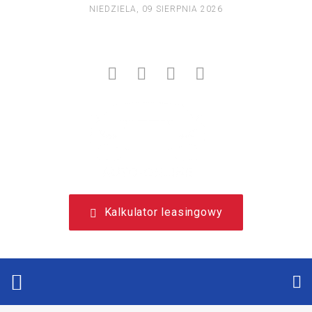
NIEDZIELA, 09 SIERPNIA 2026
NIEZALEŻNY, LEASINGOWY PORTAL EDUKACYJNY.
Kalkulator leasingowy