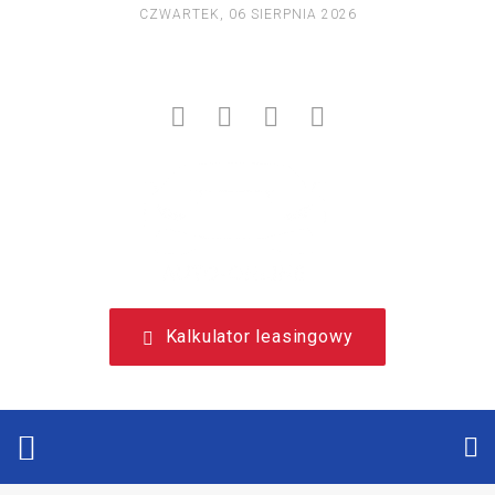
CZWARTEK, 06 SIERPNIA 2026
NIEZALEŻNY, LEASINGOWY PORTAL EDUKACYJNY.
Kalkulator leasingowy