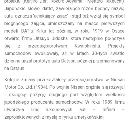
projektu (Kenjiro Den, Rokuro Aoyama i Meitaro Takeuchi).
Japońskie słowo ‘datto’, zawierające rdzeń będący nazwą
auta, oznacza ‘uciekający zając’ i stąd też wziął się symbol
biegnącego zająca, umieszczany na masce pierwszych
modeli DAT-a. Kilka lat później, w roku 1919 w Osace
otwarto firmę Jitsuyo Jidosha, która następnie połączyła
się z przedsiębiorstwem Kwaishinsha. Projekty
samochodów ewoluowały, aż w latach 30-tych światło
dzienne ujrzał prototyp auta Datson, później przemianowany
na Datsun.
Kolejne zmiany przekształciły przedsiębiorstwo w Nissan
Motor Co. Ltd. (1934). Po wojnie Nissan prężnie się rozwijał
i osiągnął pozycję drugiego pod względem wielkości
japońskiego producenta samochodów. W roku 1989 firma
utworzyła linię luksusowych aut – Infiniti –
zaprojektowanych z myślą o rynku amerykańskim.