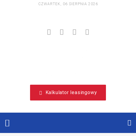
CZWARTEK, 06 SIERPNIA 2026
NIEZALEŻNY, LEASINGOWY PORTAL EDUKACYJNY.
Kalkulator leasingowy