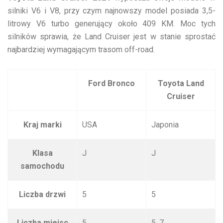
silniki V6 i V8, przy czym najnowszy model posiada 3,5-
litrowy V6 turbo generujący około 409 KM. Moc tych
silników sprawia, że Land Cruiser jest w stanie sprostać
najbardziej wymagającym trasom off-road.
Ford Bronco
Toyota Land
Cruiser
Kraj marki
USA
Japonia
Klasa
J
J
samochodu
Liczba drzwi
5
5
Liczba miejsc
5
5, 7