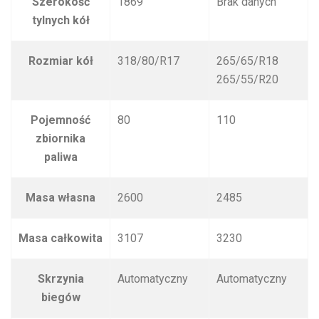
Szerokość
1869
Brak danych
tylnych kół
Rozmiar kół
318/80/R17
265/65/R18
265/55/R20
Pojemność
80
110
zbiornika
paliwa
Masa własna
2600
2485
Masa całkowita
3107
3230
Skrzynia
Automatyczny
Automatyczny
biegów