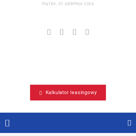
PIĄTEK, 07 SIERPNIA 2026
NIEZALEŻNY, LEASINGOWY PORTAL EDUKACYJNY.
Kalkulator leasingowy