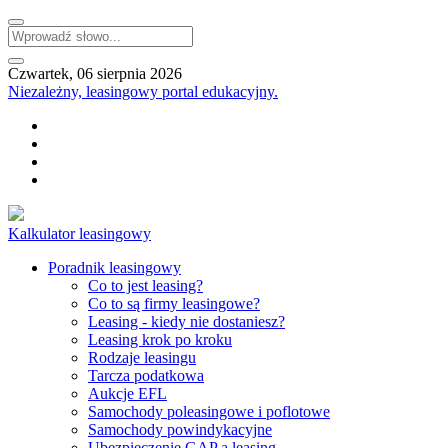
Czwartek, 06 sierpnia 2026
Niezależny, leasingowy portal edukacyjny.
Kalkulator leasingowy
Poradnik leasingowy
Co to jest leasing?
Co to są firmy leasingowe?
Leasing - kiedy nie dostaniesz?
Leasing krok po kroku
Rodzaje leasingu
Tarcza podatkowa
Aukcje EFL
Samochody poleasingowe i poflotowe
Samochody powindykacyjne
Ubezpieczenie GAP a leasing