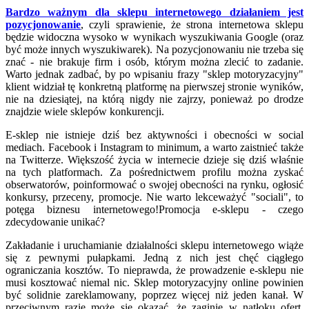
Bardzo ważnym dla sklepu internetowego działaniem jest
pozycjonowanie
, czyli sprawienie, że strona internetowa sklepu
będzie widoczna wysoko w wynikach wyszukiwania Google (oraz
być może innych wyszukiwarek). Na pozycjonowaniu nie trzeba się
znać - nie brakuje firm i osób, którym można zlecić to zadanie.
Warto jednak zadbać, by po wpisaniu frazy "sklep motoryzacyjny"
klient widział tę konkretną platformę na pierwszej stronie wyników,
nie na dziesiątej, na którą nigdy nie zajrzy, ponieważ po drodze
znajdzie wiele sklepów konkurencji.
E-sklep nie istnieje dziś bez aktywności i obecności w social
mediach. Facebook i Instagram to minimum, a warto zaistnieć także
na Twitterze. Większość życia w internecie dzieje się dziś właśnie
na tych platformach. Za pośrednictwem profilu można zyskać
obserwatorów, poinformować o swojej obecności na rynku, ogłosić
konkursy, przeceny, promocje. Nie warto lekceważyć "sociali", to
potęga biznesu internetowego!Promocja e-sklepu - czego
zdecydowanie unikać?
Zakładanie i uruchamianie działalności sklepu internetowego wiąże
się z pewnymi pułapkami. Jedną z nich jest chęć ciągłego
ograniczania kosztów. To nieprawda, że prowadzenie e-sklepu nie
musi kosztować niemal nic. Sklep motoryzacyjny online powinien
być solidnie zareklamowany, poprzez więcej niż jeden kanał. W
przeciwnym razie może się okazać, że zaginie w natłoku ofert.