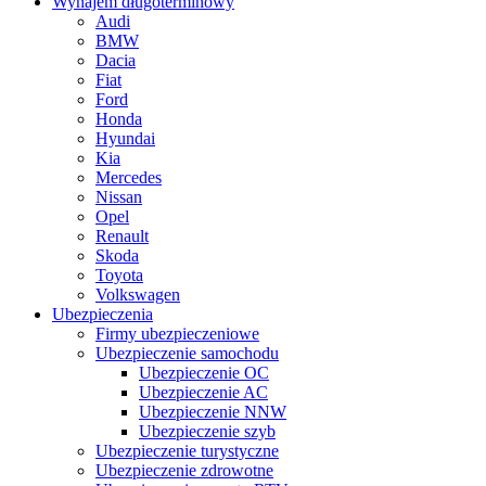
Wynajem długoterminowy
Audi
BMW
Dacia
Fiat
Ford
Honda
Hyundai
Kia
Mercedes
Nissan
Opel
Renault
Skoda
Toyota
Volkswagen
Ubezpieczenia
Firmy ubezpieczeniowe
Ubezpieczenie samochodu
Ubezpieczenie OC
Ubezpieczenie AC
Ubezpieczenie NNW
Ubezpieczenie szyb
Ubezpieczenie turystyczne
Ubezpieczenie zdrowotne