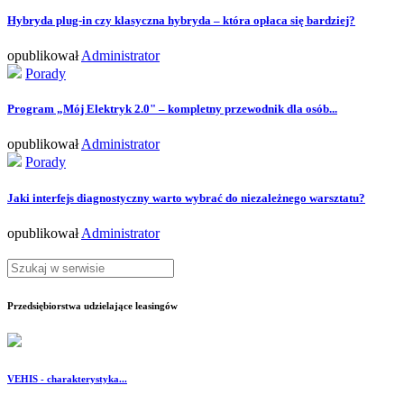
Hybryda plug-in czy klasyczna hybryda – która opłaca się bardziej?
opublikował
Administrator
Porady
Program „Mój Elektryk 2.0" – kompletny przewodnik dla osób...
opublikował
Administrator
Porady
Jaki interfejs diagnostyczny warto wybrać do niezależnego warsztatu?
opublikował
Administrator
Przedsiębiorstwa udzielające leasingów
VEHIS - charakterystyka...