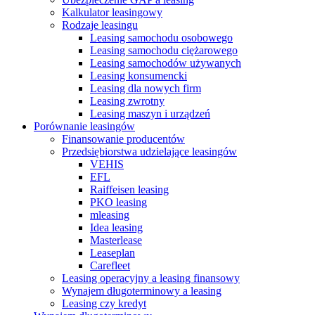
Kalkulator leasingowy
Rodzaje leasingu
Leasing samochodu osobowego
Leasing samochodu ciężarowego
Leasing samochodów używanych
Leasing konsumencki
Leasing dla nowych firm
Leasing zwrotny
Leasing maszyn i urządzeń
Porównanie leasingów
Finansowanie producentów
Przedsiębiorstwa udzielające leasingów
VEHIS
EFL
Raiffeisen leasing
PKO leasing
mleasing
Idea leasing
Masterlease
Leaseplan
Carefleet
Leasing operacyjny a leasing finansowy
Wynajem długoterminowy a leasing
Leasing czy kredyt