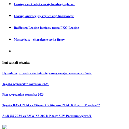
Leasing czy kredyt - co się bardziej opłaca?
Leasing operacyjny czy leasing finansowy?
Raiffeisen Leasing kupiony przez PKO Leasing
Masterlease - charakterystyka firmy
Inni czytali również
Hyundai wprowadza siedmiomiejscową wersję crossovera Creta
Toyota wyprzedaż rocznika 2025
Fiat wyprzedaż rocznika 2024
Toyota RAV4 2024 vs Citroen C5 Aircross 2024: Który SUV wybrać?
Audi Q5 2024 vs BMW X3 2024: Który SUV Premium wybrać?