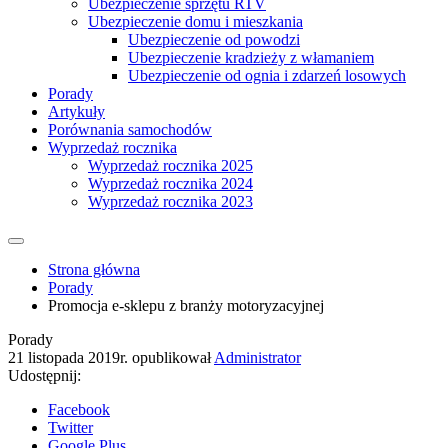
Ubezpieczenie sprzętu RTV
Ubezpieczenie domu i mieszkania
Ubezpieczenie od powodzi
Ubezpieczenie kradzieży z włamaniem
Ubezpieczenie od ognia i zdarzeń losowych
Porady
Artykuły
Porównania samochodów
Wyprzedaż rocznika
Wyprzedaż rocznika 2025
Wyprzedaż rocznika 2024
Wyprzedaż rocznika 2023
Strona główna
Porady
Promocja e-sklepu z branży motoryzacyjnej
Porady
21 listopada 2019r.
opublikował
Administrator
Udostępnij:
Facebook
Twitter
Google Plus