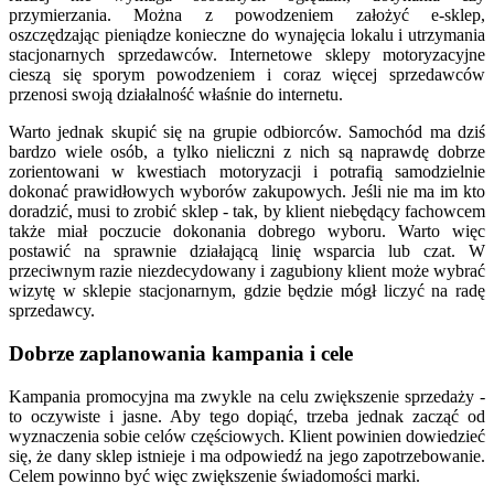
przymierzania. Można z powodzeniem założyć e-sklep,
oszczędzając pieniądze konieczne do wynajęcia lokalu i utrzymania
stacjonarnych sprzedawców. Internetowe sklepy motoryzacyjne
cieszą się sporym powodzeniem i coraz więcej sprzedawców
przenosi swoją działalność właśnie do internetu.
Warto jednak skupić się na grupie odbiorców. Samochód ma dziś
bardzo wiele osób, a tylko nieliczni z nich są naprawdę dobrze
zorientowani w kwestiach motoryzacji i potrafią samodzielnie
dokonać prawidłowych wyborów zakupowych. Jeśli nie ma im kto
doradzić, musi to zrobić sklep - tak, by klient niebędący fachowcem
także miał poczucie dokonania dobrego wyboru. Warto więc
postawić na sprawnie działającą linię wsparcia lub czat. W
przeciwnym razie niezdecydowany i zagubiony klient może wybrać
wizytę w sklepie stacjonarnym, gdzie będzie mógł liczyć na radę
sprzedawcy.
Dobrze zaplanowania kampania i cele
Kampania promocyjna ma zwykle na celu zwiększenie sprzedaży -
to oczywiste i jasne. Aby tego dopiąć, trzeba jednak zacząć od
wyznaczenia sobie celów częściowych. Klient powinien dowiedzieć
się, że dany sklep istnieje i ma odpowiedź na jego zapotrzebowanie.
Celem powinno być więc zwiększenie świadomości marki.