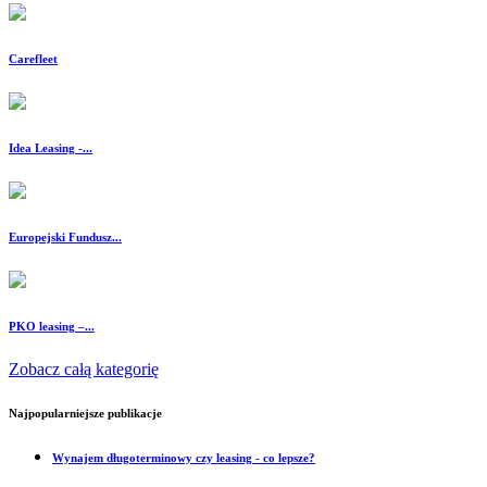
Carefleet
Idea Leasing -...
Europejski Fundusz...
PKO leasing –...
Zobacz całą kategorię
Najpopularniejsze publikacje
Wynajem długoterminowy czy leasing - co lepsze?