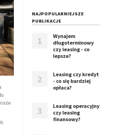
NAJPOPULARNIEJSZE
PUBLIKACJE
Wynajem
długoterminowy
czy leasing - co
lepsze?
Leasing czy kredyt
- co się bardziej
opłaca?
a
du
kosze
Leasing operacyjny
czy leasing
finansowy?
h.