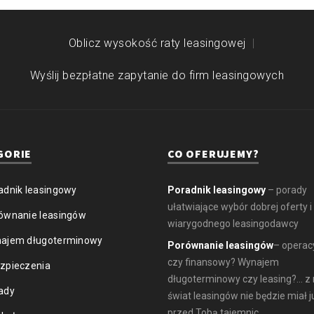
Oblicz wysokość raty leasingowej
Wyślij bezpłatne zapytanie do firm leasingowych
GORIE
CO OFERUJEMY?
adnik leasingowy
Poradnik leasingowy
– porady
ułatwiające wybór dobrej oferty i
ównanie leasingów
wiarygodnego leasingodawcy
ajem długoterminowy
Porównanie leasingów
– operac
czy finansowy? Wynajem
zpieczenia
długoterminowy czy leasing?... z
ady
świat leasingów nie będzie miał j
przed Tobą tajemnic