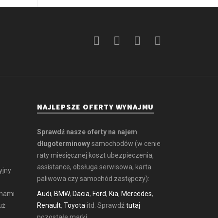
NAJLEPSZE OFERTY WYNAJMU
Sprawdź nasze oferty na najem
długoterminowy
samochodów (w cenie
raty miesięcznej koszt ubezpieczenia,
assistance, obsługa serwisowa, karta
yjny
paliwowa czy samochód zastępczy):
 nami
Audi
,
BMW
,
Dacia
,
Ford
,
Kia
,
Mercedes
,
uż
Renault
,
Toyota
itd. Sprawdź
tutaj
pozostałe marki.