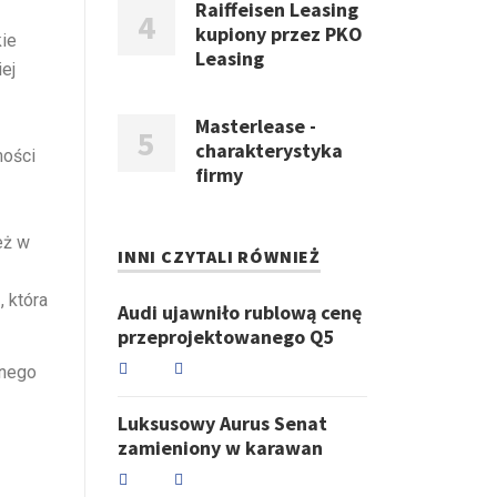
Raiffeisen Leasing
kupiony przez PKO
kie
Leasing
ej
Masterlease -
charakterystyka
ości
firmy
eż w
INNI CZYTALI RÓWNIEŻ
 która
Audi ujawniło rublową cenę
przeprojektowanego Q5
znego
Luksusowy Aurus Senat
zamieniony w karawan