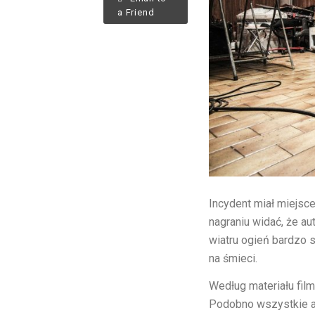
a Friend
Incydent miał miejsc
nagraniu widać, że a
wiatru ogień bardzo 
na śmieci.
Według materiału film
Podobno wszystkie au