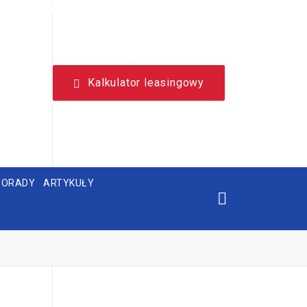
NIEZALEŻNY, LEASINGOWY PORTAL EDUKACYJNY.
Kalkulator leasingowy
PORADY
ARTYKUŁY