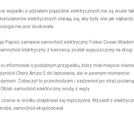
akie wypadki z udziałem pojazdów elektrycznych nie są wcale ta
kumulatorów elektrycznych starają się, aby były one jak najbardzi
ologia nie jest doskonała.
ja
Papież zamawia samochód elektryczny Fisker Ocean
Wiadom
mochód elektryczny z kierowcą został wypuszczony na drogi.
ru informował o podobnym przypadku, który miał miejsce równi
przyniósł Chery Arrizo E do ładowania, ale w pewnym momencie
ymem. Zobaczył to przechodzień i zadzwonił po straż pożarną,
. Oblali samochód elektryczny wodą z węży.
m czasie w środku znajdował się mężczyzna. Wysiadł z elektryc
zrobił, samochód eksplodował.