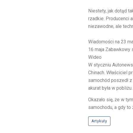
Niestety, jak dotąd t
rzadkie. Producenci a
niezawodne, ale techn
Wiadomości na
23 ma
16 maja
Zabawkowy sa
Wideo
W styczniu Autonews.
Chinach. Właściciel 
samochód poszedł z d
akurat była w pobliżu
Okazało się, że w ty
samochodu, a gdy to 
Artykuły