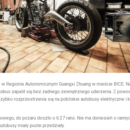
e w Regionie Autonomicznym Guangxi Zhuang w mieście BICE. N
utobus zapalił się bez żadnego zewnętrznego uderzenia. Z powo
szybko rozprzestrzenia się na pobliskie autobusy elektryczne i 
owego, do pożaru doszło o 6:27 rano. Nie ma doniesień o rannyc
tobusy miały puste przedziały.