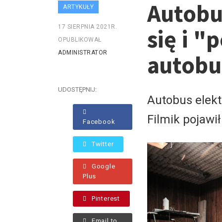
Autobus
ARTYKUŁY
17 SIERPNIA 2021R.
się i "
OPUBLIKOWAŁ
ADMINISTRATOR
autobu
UDOSTĘPNIJ:
Autobus elekt
Filmik pojawi
Facebook
Twitter
Google
Plus
Pinterest
Email to