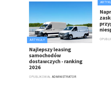
ARTYK
Nap
zask
przy
nies
OPUBL
ARTYKUŁY
Najlepszy leasing
samochodów
dostawczych - ranking
2026
OPUBLIKOWAŁ
ADMINISTRATOR