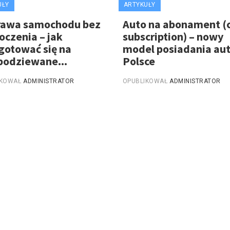
UŁY
ARTYKUŁY
rawa samochodu bez
Auto na abonament (
oczenia – jak
subscription) – nowy
gotować się na
model posiadania au
podziewane...
Polsce
IKOWAŁ
ADMINISTRATOR
OPUBLIKOWAŁ
ADMINISTRATOR