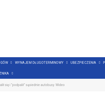
NGÓW
WYNAJEM DŁUGOTERMINOWY
UBEZPIECZENIA
ZNIKA
ił się i "podpalił" sąsiednie autobusy. Wideo