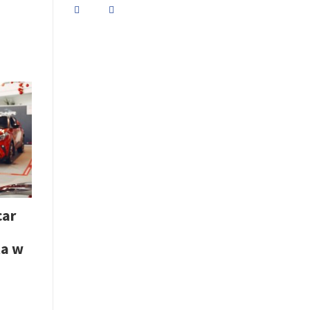
car
ta w