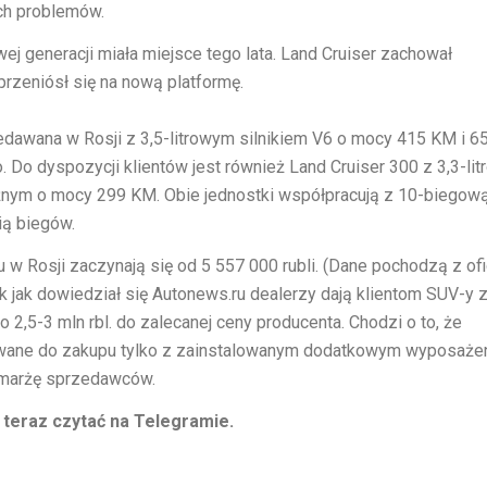
ch problemów.
wej generacji miała miejsce tego lata. Land Cruiser zachował
 przeniósł się na nową platformę.
edawana w Rosji z 3,5-litrowym silnikiem V6 o mocy 415 KM i 
Do dyspozycji klientów jest również Land Cruiser 300 z 3,3-li
żnym o mocy 299 KM. Obie jednostki współpracują z 10-biegow
ią biegów.
 Rosji zaczynają się od 5 557 000 rubli. (Dane pochodzą z ofic
k jak dowiedział się Autonews.ru dealerzy dają klientom SUV-y 
 2,5-3 mln rbl. do zalecanej ceny producenta. Chodzi o to, że
ane do zakupu tylko z zainstalowanym dodatkowym wyposaże
marżę sprzedawców.
teraz czytać na Telegramie.