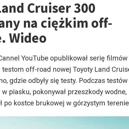
and Cruiser 300
any na ciężkim off-
e. Wideo
Cannel YouTube opublikował serię filmów
testom off-road nowej Toyoty Land Cruis
no, gdzie odbyły się testy. Podczas testó
i" w piasku, pokonywał przeszkody wodne,
ił po kostce brukowej w górzystym terenie