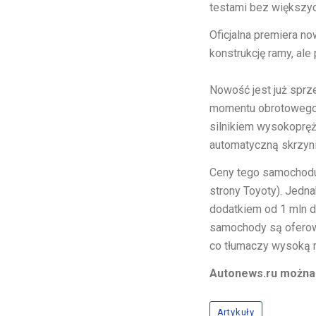
testami bez większy
Oficjalna premiera no
konstrukcję ramy, ale
Nowość jest już sprz
momentu obrotowego. 
silnikiem wysokoprę
automatyczną skrzyn
Ceny tego samochodu w
strony Toyoty). Jedna
dodatkiem od 1 mln do
samochody są oferow
co tłumaczy wysoką 
Autonews.ru można 
Artykuły