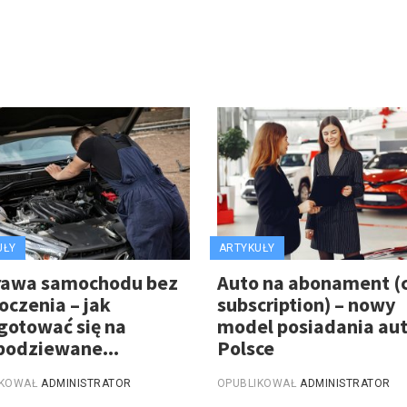
UŁY
ARTYKUŁY
rawa samochodu bez
Auto na abonament (
oczenia – jak
subscription) – nowy
gotować się na
model posiadania au
podziewane...
Polsce
IKOWAŁ
ADMINISTRATOR
OPUBLIKOWAŁ
ADMINISTRATOR