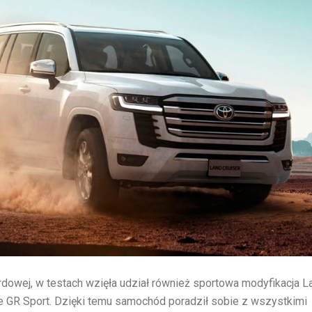
rdowej, w testach wzięła udział również sportowa modyfikacja L
e GR Sport. Dzięki temu samochód poradził sobie z wszystkimi