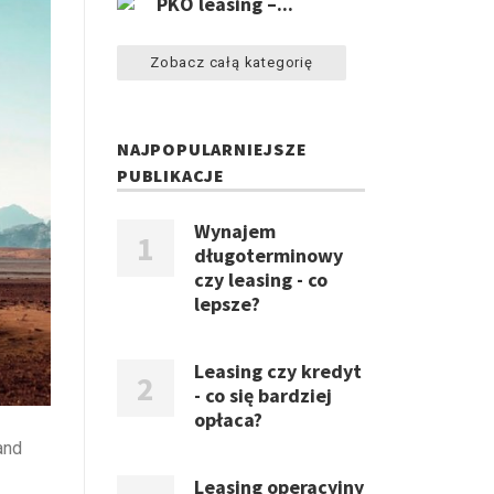
PKO leasing –...
Zobacz całą kategorię
NAJPOPULARNIEJSZE
PUBLIKACJE
Wynajem
długoterminowy
czy leasing - co
lepsze?
Leasing czy kredyt
- co się bardziej
opłaca?
and
Leasing operacyjny