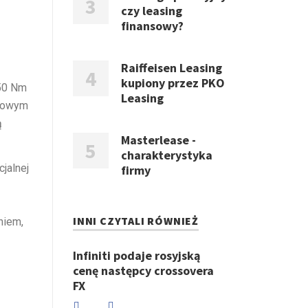
czy leasing
finansowy?
Raiffeisen Leasing
kupiony przez PKO
650 Nm
Leasing
trowym
ą
Masterlease -
charakterystyka
jalnej
firmy
z
INNI CZYTALI RÓWNIEŻ
niem,
Infiniti podaje rosyjską
cenę następcy crossovera
FX