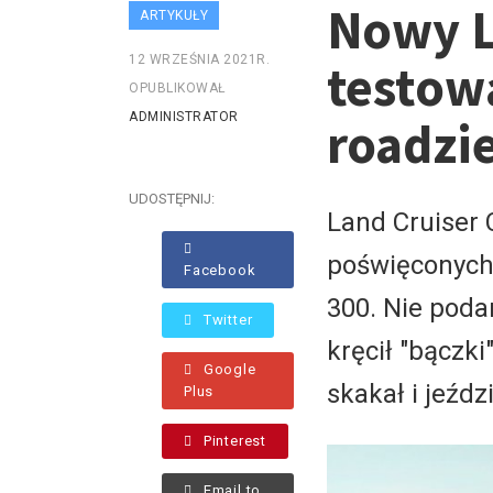
Nowy L
ARTYKUŁY
12 WRZEŚNIA 2021R.
testow
OPUBLIKOWAŁ
ADMINISTRATOR
roadzi
UDOSTĘPNIJ:
Land Cruiser 
poświęconych 
Facebook
300. Nie poda
Twitter
kręcił "bączk
Google
skakał i jeźdz
Plus
Pinterest
Email to