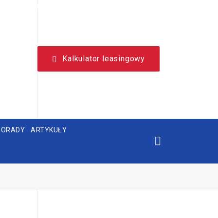
NIEZALEŻNY, LEASINGOWY PORTAL EDUKACYJNY.
Kalkulator leasingowy
PORADY
ARTYKUŁY