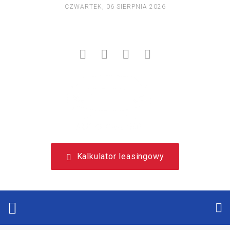
CZWARTEK, 06 SIERPNIA 2026
NIEZALEŻNY, LEASINGOWY PORTAL EDUKACYJNY.
Kalkulator leasingowy