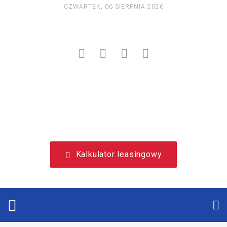
CZWARTEK, 06 SIERPNIA 2026
NIEZALEŻNY, LEASINGOWY PORTAL EDUKACYJNY.
Kalkulator leasingowy