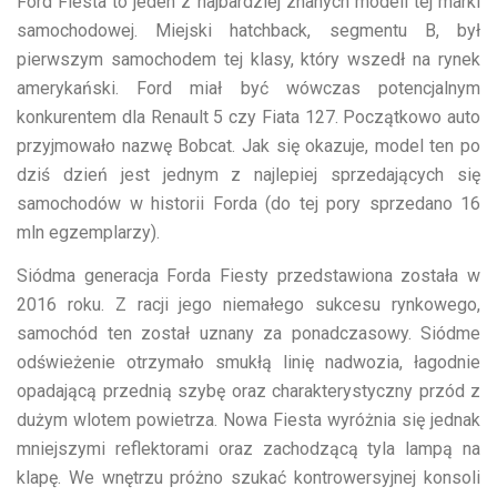
Ford Fiesta to jeden z najbardziej znanych modeli tej marki
samochodowej. Miejski hatchback, segmentu B, był
pierwszym samochodem tej klasy, który wszedł na rynek
amerykański. Ford miał być wówczas potencjalnym
konkurentem dla Renault 5 czy Fiata 127. Początkowo auto
przyjmowało nazwę Bobcat. Jak się okazuje, model ten po
dziś dzień jest jednym z najlepiej sprzedających się
samochodów w historii Forda (do tej pory sprzedano 16
mln egzemplarzy).
Siódma generacja Forda Fiesty przedstawiona została w
2016 roku. Z racji jego niemałego sukcesu rynkowego,
samochód ten został uznany za ponadczasowy. Siódme
odświeżenie otrzymało smukłą linię nadwozia, łagodnie
opadającą przednią szybę oraz charakterystyczny przód z
dużym wlotem powietrza. Nowa Fiesta wyróżnia się jednak
mniejszymi reflektorami oraz zachodzącą tyla lampą na
klapę. We wnętrzu próżno szukać kontrowersyjnej konsoli