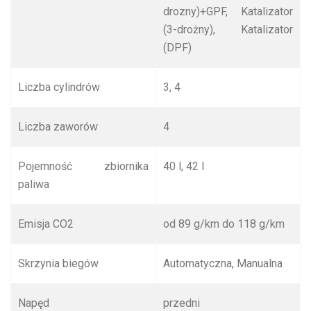
drozny)+GPF, Katalizator
(3-drożny), Katalizator
(DPF)
Liczba cylindrów
3, 4
Liczba zaworów
4
Pojemność zbiornika
40 l, 42 l
paliwa
Emisja CO
2
od 89 g/km do 118 g/km
Skrzynia biegów
Automatyczna, Manualna
Napęd
przedni