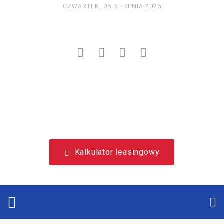
CZWARTEK, 06 SIERPNIA 2026
NIEZALEŻNY, LEASINGOWY PORTAL EDUKACYJNY.
Kalkulator leasingowy