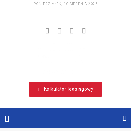
PONIEDZIAŁEK, 10 SIERPNIA 2026
NIEZALEŻNY, LEASINGOWY PORTAL EDUKACYJNY.
Kalkulator leasingowy