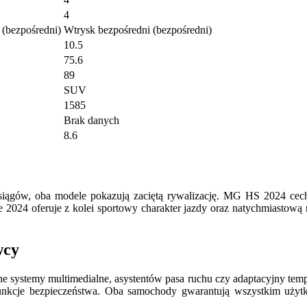
4
 (bezpośredni)
Wtrysk bezpośredni (bezpośredni)
10.5
75.6
89
SUV
1585
Brak danych
8.6
gów, oba modele pokazują zaciętą rywalizację. MG HS 2024 cechu
24 oferuje z kolei sportowy charakter jazdy oraz natychmiastową re
wcy
ystemy multimedialne, asystentów pasa ruchu czy adaptacyjny tempom
unkcje bezpieczeństwa. Oba samochody gwarantują wszystkim użytk