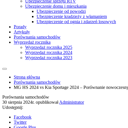
Ubezpieczenie sprzętu RTV
Ubezpieczenie domu i mieszkania
Ubezpieczenie od powodzi
Ubezpieczenie kradzieży z włamaniem
Ubezpieczenie od ognia i zdarzeń losowych
Porady
Artykuły
Porównania samochodów
Wyprzedaż rocznika
Wyprzedaż rocznika 2025
Wyprzedaż rocznika 2024
Wyprzedaż rocznika 2023
Strona główna
Porównania samochodów
MG HS 2024 vs Kia Sportage 2024 – Porównanie nowoczes
Porównania samochodów
30 sierpnia 2024r.
opublikował
Administrator
Udostępnij:
Facebook
Twitter
Google Plus