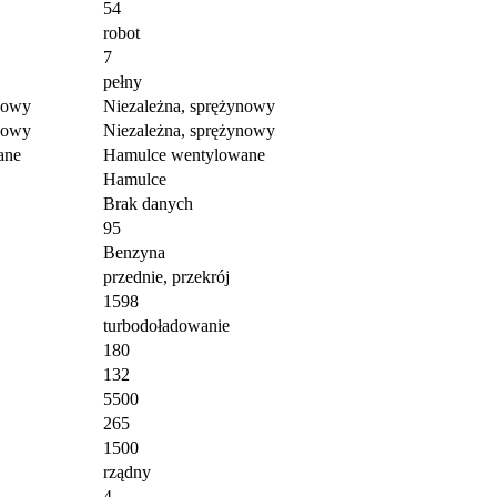
54
robot
7
pełny
nowy
Niezależna, sprężynowy
nowy
Niezależna, sprężynowy
ane
Hamulce wentylowane
Hamulce
Brak danych
95
Benzyna
przednie, przekrój
1598
turbodoładowanie
180
132
5500
265
1500
rządny
4