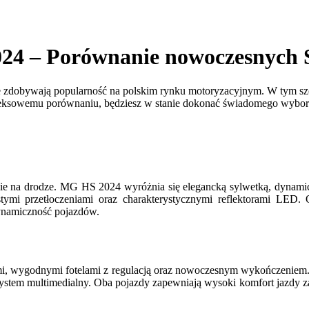
024 – Porównanie nowoczesnych
dobywają popularność na polskim rynku motoryzacyjnym. W tym szcze
pleksowemu porównaniu, będziesz w stanie dokonać świadomego wyboru
ie na drodze. MG HS 2024 wyróżnia się elegancką sylwetką, dynamicz
istymi przetłoczeniami oraz charakterystycznymi reflektorami LED
dynamiczność pojazdów.
mi, wygodnymi fotelami z regulacją oraz nowoczesnym wykończeniem. 
 system multimedialny. Oba pojazdy zapewniają wysoki komfort jazdy zaró