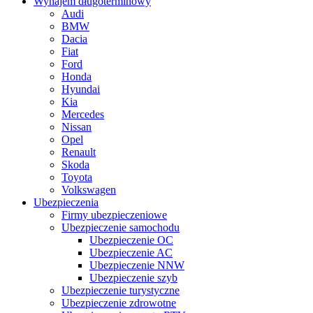
Wynajem długoterminowy
Audi
BMW
Dacia
Fiat
Ford
Honda
Hyundai
Kia
Mercedes
Nissan
Opel
Renault
Skoda
Toyota
Volkswagen
Ubezpieczenia
Firmy ubezpieczeniowe
Ubezpieczenie samochodu
Ubezpieczenie OC
Ubezpieczenie AC
Ubezpieczenie NNW
Ubezpieczenie szyb
Ubezpieczenie turystyczne
Ubezpieczenie zdrowotne