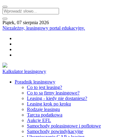
Piątek, 07 sierpnia 2026
Niezależny, leasingowy portal edukacyjny.
Kalkulator leasingowy
Poradnik leasingowy
Co to jest leasing?
Co to są firmy leasingowe?
Leasing - kiedy nie dostaniesz?
Leasing krok po kroku
Rodzaje leasingu
Tarcza podatkowa
Aukcje EFL
Samochody poleasingowe i poflotowe
Samochody powindykacyjne
Ubezpieczenie GAP a leasing