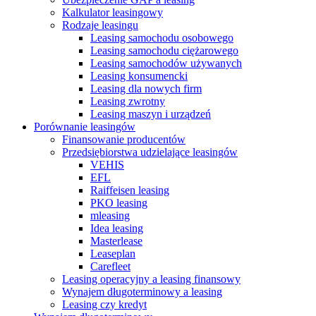
Kalkulator leasingowy
Rodzaje leasingu
Leasing samochodu osobowego
Leasing samochodu ciężarowego
Leasing samochodów używanych
Leasing konsumencki
Leasing dla nowych firm
Leasing zwrotny
Leasing maszyn i urządzeń
Porównanie leasingów
Finansowanie producentów
Przedsiębiorstwa udzielające leasingów
VEHIS
EFL
Raiffeisen leasing
PKO leasing
mleasing
Idea leasing
Masterlease
Leaseplan
Carefleet
Leasing operacyjny a leasing finansowy
Wynajem długoterminowy a leasing
Leasing czy kredyt