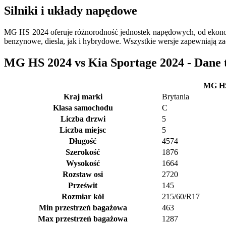
Silniki i układy napędowe
MG HS 2024 oferuje różnorodność jednostek napędowych, od ekonom
benzynowe, diesla, jak i hybrydowe. Wszystkie wersje zapewniają z
MG HS 2024 vs Kia Sportage 2024 - Dane 
MG H
Kraj marki
Brytania
Klasa samochodu
C
Liczba drzwi
5
Liczba miejsc
5
Długość
4574
Szerokość
1876
Wysokość
1664
Rozstaw osi
2720
Prześwit
145
Rozmiar kół
215/60/R17
Min przestrzeń bagażowa
463
Max przestrzeń bagażowa
1287