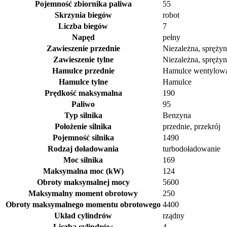
Pojemność zbiornika paliwa
55
Skrzynia biegów
robot
Liczba biegów
7
Napęd
pełny
Zawieszenie przednie
Niezależna, spręży
Zawieszenie tylne
Niezależna, spręży
Hamulce przednie
Hamulce wentylow
Hamulce tylne
Hamulce
Prędkość maksymalna
190
Paliwo
95
Typ silnika
Benzyna
Położenie silnika
przednie, przekrój
Pojemność silnika
1490
Rodzaj doładowania
turbodoładowanie
Moc silnika
169
Maksymalna moc (kW)
124
Obroty maksymalnej mocy
5600
Maksymalny moment obrotowy
250
Obroty maksymalnego momentu obrotowego
4400
Układ cylindrów
rządny
Liczba cylindrów
4