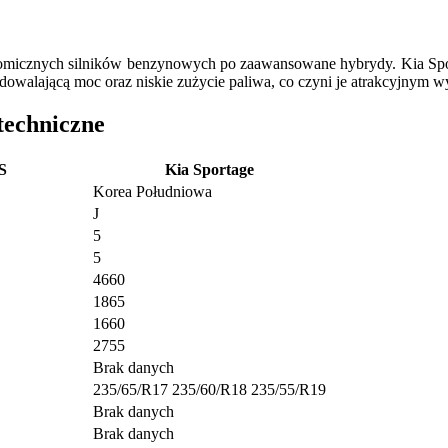
icznych silników benzynowych po zaawansowane hybrydy. Kia Sporta
adowalającą moc oraz niskie zużycie paliwa, co czyni je atrakcyjnym
techniczne
S
Kia Sportage
Korea Południowa
J
5
5
4660
1865
1660
2755
Brak danych
235/65/R17 235/60/R18 235/55/R19
Brak danych
Brak danych