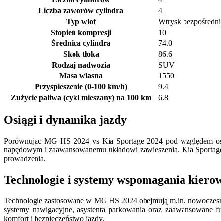
Liczba zaworów cylindra
4
Typ wlot
Wtrysk bezpośredni
Stopień kompresji
10
Średnica cylindra
74.0
Skok tłoka
86.6
Rodzaj nadwozia
SUV
Masa własna
1550
Przyspieszenie (0-100 km/h)
9.4
Zużycie paliwa (cykl mieszany) na 100 km
6.8
Osiągi i dynamika jazdy
Porównując MG HS 2024 vs Kia Sportage 2024 pod względem osią
napędowym i zaawansowanemu układowi zawieszenia. Kia Sportage 20
prowadzenia.
Technologie i systemy wspomagania kiero
Technologie zastosowane w MG HS 2024 obejmują m.in. nowoczesne s
systemy nawigacyjne, asystenta parkowania oraz zaawansowane f
komfort i bezpieczeństwo jazdy.