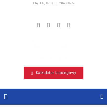
PIĄTEK, 07 SIERPNIA 2026
NIEZALEŻNY, LEASINGOWY PORTAL EDUKACYJNY.
Kalkulator leasingowy