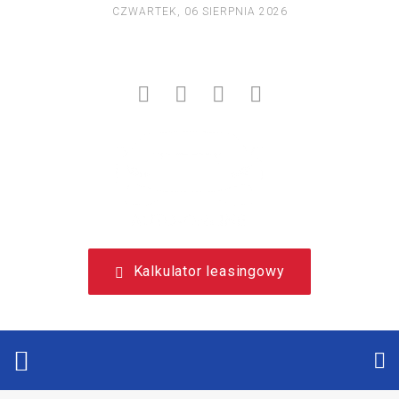
CZWARTEK, 06 SIERPNIA 2026
NIEZALEŻNY, LEASINGOWY PORTAL EDUKACYJNY.
Kalkulator leasingowy