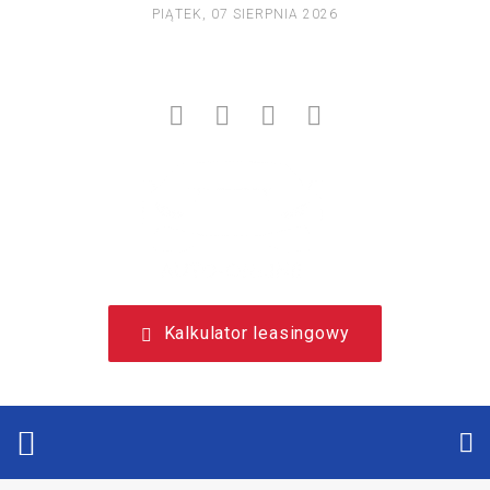
PIĄTEK, 07 SIERPNIA 2026
NIEZALEŻNY, LEASINGOWY PORTAL EDUKACYJNY.
Kalkulator leasingowy