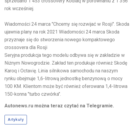
sprzedano 1 453 crossovery Kodiaq w porównaniu z 1 356
rok wcześniej.
Wiadomości
24 marca
"Chcemy się rozwijać w Rosji". Skoda
ujawnia plany na rok 2021
Wiadomości
24 marca
Skoda
przyznaje się do stworzenia nowego kompaktowego
crossovera dla Rosji
Seryjna produkcja tego modelu odbywa się w zakładzie w
Niżnym Nowogrodzie. Zakład ten produkuje również Skodę
Karoq i Octavię. Linia silnikowa samochodu na naszym
rynku obejmuje 1,6-litrową jednostkę benzynową o mocy
100 KM. Klientom może być również oferowana 1,4-litrowa
150-konna "turbo czwórka".
Autonews.ru można teraz czytać na Telegramie.
Artykuły