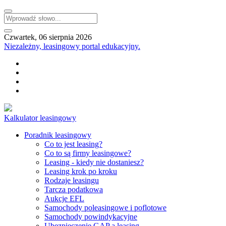
Czwartek, 06 sierpnia 2026
Niezależny, leasingowy portal edukacyjny.
Kalkulator leasingowy
Poradnik leasingowy
Co to jest leasing?
Co to są firmy leasingowe?
Leasing - kiedy nie dostaniesz?
Leasing krok po kroku
Rodzaje leasingu
Tarcza podatkowa
Aukcje EFL
Samochody poleasingowe i poflotowe
Samochody powindykacyjne
Ubezpieczenie GAP a leasing