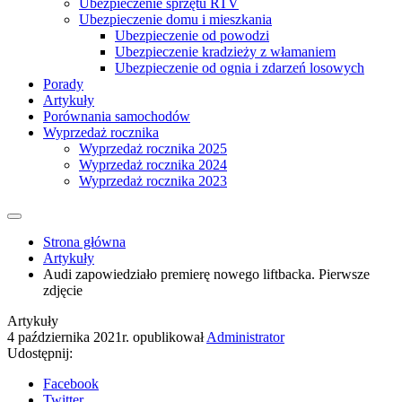
Ubezpieczenie sprzętu RTV
Ubezpieczenie domu i mieszkania
Ubezpieczenie od powodzi
Ubezpieczenie kradzieży z włamaniem
Ubezpieczenie od ognia i zdarzeń losowych
Porady
Artykuły
Porównania samochodów
Wyprzedaż rocznika
Wyprzedaż rocznika 2025
Wyprzedaż rocznika 2024
Wyprzedaż rocznika 2023
Strona główna
Artykuły
Audi zapowiedziało premierę nowego liftbacka. Pierwsze
zdjęcie
Artykuły
4 października 2021r.
opublikował
Administrator
Udostępnij:
Facebook
Twitter