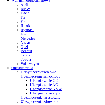
Wynajem długoterminowy
Audi
BMW
Dacia
Fiat
Ford
Honda
Hyundai
Kia
Mercedes
Nissan
Opel
Renault
Skoda
Toyota
Volkswagen
Ubezpieczenia
Firmy ubezpieczeniowe
Ubezpieczenie samochodu
Ubezpieczenie OC
Ubezpieczenie AC
Ubezpieczenie NNW
Ubezpieczenie szyb
Ubezpieczenie turystyczne
Ubezpieczenie zdrowotne