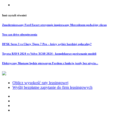
Inni czytali również
Zmodernizowany Ford Escort otrzymuje inspirowany Mercedesem podwójny ekran
You can drive ubezpieczenia
DFSK Seres 3 vs Chery Tiggo 7 Pro – który wybór bardziej opłacalny?
Toyota RAV4 2024 vs Volvo XC60 2024 - kompleksowe porównanie modeli
Elektryczny Mustang będzie pierwszym Fordem z funkcją jazdy bez użycia...
Oblicz wysokość raty leasingowej
Wyślij bezpłatne zapytanie do firm leasingowych