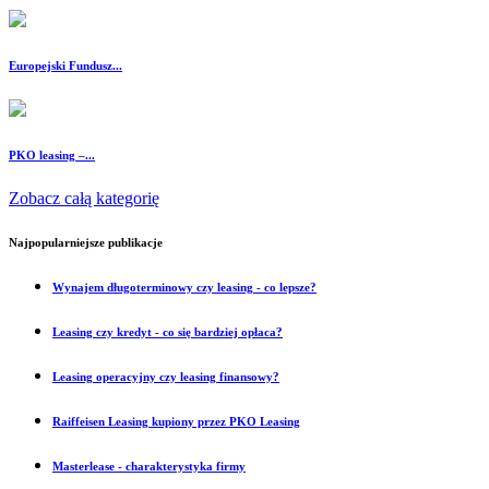
Europejski Fundusz...
PKO leasing –...
Zobacz całą kategorię
Najpopularniejsze publikacje
Wynajem długoterminowy czy leasing - co lepsze?
Leasing czy kredyt - co się bardziej opłaca?
Leasing operacyjny czy leasing finansowy?
Raiffeisen Leasing kupiony przez PKO Leasing
Masterlease - charakterystyka firmy