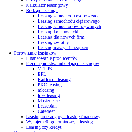
Kalkulator leasingowy
Rodzaje leasingu
Leasing samochodu osobowego
Leasing samochodu ciężarowego
Leasing samochodów używanych
Leasing konsumencki
Leasing dla nowych firm
Leasing zwrotny
Leasing maszyn i urządzeń
Porównanie leasingów
Finansowanie producentów
Przedsiębiorstwa udzielające leasingów
VEHIS
EFL
Raiffeisen leasing
PKO leasing
mleasing
Idea leasing
Masterlease
Leaseplan
Carefleet
Leasing operacyjny a leasing finansowy
Wynajem długoterminowy a leasing
Leasing czy kredyt