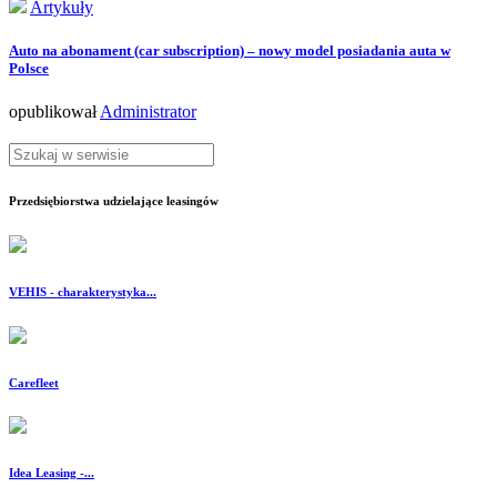
Artykuły
Auto na abonament (car subscription) – nowy model posiadania auta w
Polsce
opublikował
Administrator
Przedsiębiorstwa udzielające leasingów
VEHIS - charakterystyka...
Carefleet
Idea Leasing -...