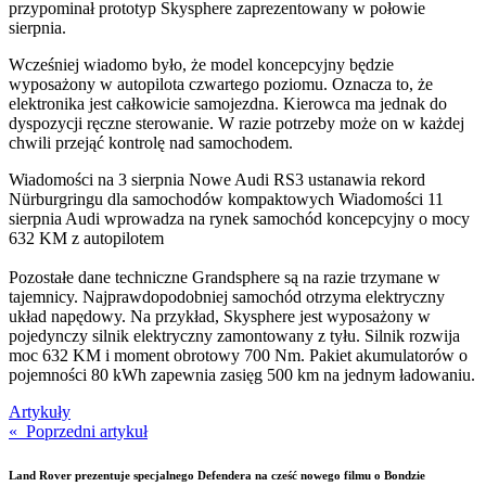
przypominał prototyp Skysphere zaprezentowany w połowie
sierpnia.
Wcześniej wiadomo było, że model koncepcyjny będzie
wyposażony w autopilota czwartego poziomu. Oznacza to, że
elektronika jest całkowicie samojezdna. Kierowca ma jednak do
dyspozycji ręczne sterowanie. W razie potrzeby może on w każdej
chwili przejąć kontrolę nad samochodem.
Wiadomości na
3 sierpnia
Nowe Audi RS3 ustanawia rekord
Nürburgringu dla samochodów kompaktowych
Wiadomości
11
sierpnia
Audi wprowadza na rynek samochód koncepcyjny o mocy
632 KM z autopilotem
Pozostałe dane techniczne Grandsphere są na razie trzymane w
tajemnicy. Najprawdopodobniej samochód otrzyma elektryczny
układ napędowy. Na przykład, Skysphere jest wyposażony w
pojedynczy silnik elektryczny zamontowany z tyłu. Silnik rozwija
moc 632 KM i moment obrotowy 700 Nm. Pakiet akumulatorów o
pojemności 80 kWh zapewnia zasięg 500 km na jednym ładowaniu.
Artykuły
« Poprzedni artykuł
Land Rover prezentuje specjalnego Defendera na cześć nowego filmu o Bondzie