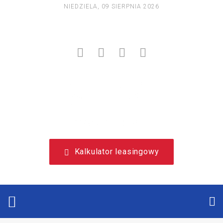
NIEDZIELA, 09 SIERPNIA 2026
NIEZALEŻNY, LEASINGOWY PORTAL EDUKACYJNY.
Kalkulator leasingowy