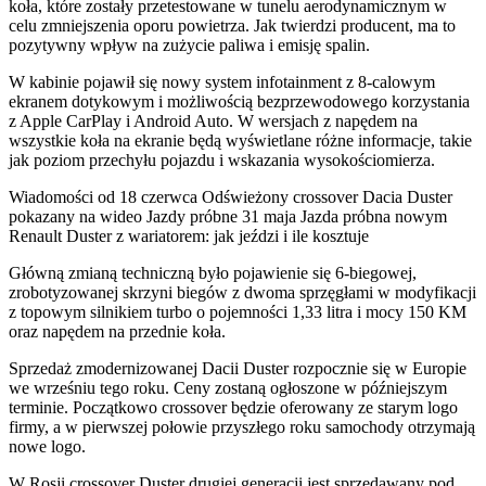
koła, które zostały przetestowane w tunelu aerodynamicznym w
celu zmniejszenia oporu powietrza. Jak twierdzi producent, ma to
pozytywny wpływ na zużycie paliwa i emisję spalin.
W kabinie pojawił się nowy system infotainment z 8-calowym
ekranem dotykowym i możliwością bezprzewodowego korzystania
z Apple CarPlay i Android Auto. W wersjach z napędem na
wszystkie koła na ekranie będą wyświetlane różne informacje, takie
jak poziom przechyłu pojazdu i wskazania wysokościomierza.
Wiadomości od
18 czerwca
Odświeżony crossover Dacia Duster
pokazany na wideo
Jazdy próbne
31 maja
Jazda próbna nowym
Renault Duster z wariatorem: jak jeździ i ile kosztuje
Główną zmianą techniczną było pojawienie się 6-biegowej,
zrobotyzowanej skrzyni biegów z dwoma sprzęgłami w modyfikacji
z topowym silnikiem turbo o pojemności 1,33 litra i mocy 150 KM
oraz napędem na przednie koła.
Sprzedaż zmodernizowanej Dacii Duster rozpocznie się w Europie
we wrześniu tego roku. Ceny zostaną ogłoszone w późniejszym
terminie. Początkowo crossover będzie oferowany ze starym logo
firmy, a w pierwszej połowie przyszłego roku samochody otrzymają
nowe logo.
W Rosji crossover Duster drugiej generacji jest sprzedawany pod