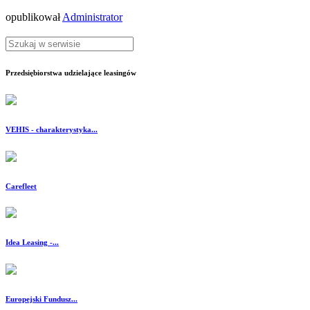
opublikował
Administrator
Przedsiębiorstwa udzielające leasingów
VEHIS - charakterystyka...
Carefleet
Idea Leasing -...
Europejski Fundusz...