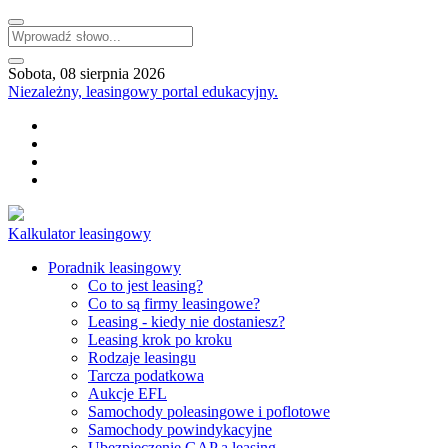
Sobota, 08 sierpnia 2026
Niezależny, leasingowy portal edukacyjny.
Kalkulator leasingowy
Poradnik leasingowy
Co to jest leasing?
Co to są firmy leasingowe?
Leasing - kiedy nie dostaniesz?
Leasing krok po kroku
Rodzaje leasingu
Tarcza podatkowa
Aukcje EFL
Samochody poleasingowe i poflotowe
Samochody powindykacyjne
Ubezpieczenie GAP a leasing