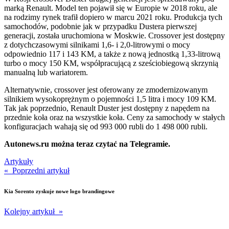
marką Renault. Model ten pojawił się w Europie w 2018 roku, ale
na rodzimy rynek trafił dopiero w marcu 2021 roku. Produkcja tych
samochodów, podobnie jak w przypadku Dustera pierwszej
generacji, została uruchomiona w Moskwie. Crossover jest dostępny
z dotychczasowymi silnikami 1,6- i 2,0-litrowymi o mocy
odpowiednio 117 i 143 KM, a także z nową jednostką 1,33-litrową
turbo o mocy 150 KM, współpracującą z sześciobiegową skrzynią
manualną lub wariatorem.
Alternatywnie, crossover jest oferowany ze zmodernizowanym
silnikiem wysokoprężnym o pojemności 1,5 litra i mocy 109 KM.
Tak jak poprzednio, Renault Duster jest dostępny z napędem na
przednie koła oraz na wszystkie koła. Ceny za samochody w stałych
konfiguracjach wahają się od 993 000 rubli do 1 498 000 rubli.
Autonews.ru można teraz czytać na Telegramie.
Artykuły
« Poprzedni artykuł
Kia Sorento zyskuje nowe logo brandingowe
Kolejny artykuł »