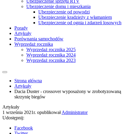
Ubezpieczenie sprzętu RTV
Ubezpieczenie domu i mieszkania
Ubezpieczenie od powodzi
Ubezpieczenie kradzieży z włamaniem
Ubezpieczenie od ognia i zdarzeń losowych
Porady
Artykuły
Porównania samochodów
Wyprzedaż rocznika
Wyprzedaż rocznika 2025
Wyprzedaż rocznika 2024
Wyprzedaż rocznika 2023
Strona główna
Artykuły
Dacia Duster - crossover wyposażony w zrobotyzowaną
skrzynię biegów
Artykuły
1 września 2021r.
opublikował
Administrator
Udostępnij:
Facebook
Twitter