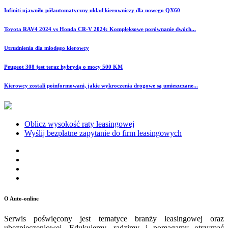
Infiniti ujawniło półautomatyczny układ kierowniczy dla nowego QX60
Toyota RAV4 2024 vs Honda CR-V 2024: Kompleksowe porównanie dwóch...
Utrudnienia dla młodego kierowcy
Peugeot 308 jest teraz hybrydą o mocy 500 KM
Kierowcy zostali poinformowani, jakie wykroczenia drogowe są umieszczane...
Oblicz wysokość raty leasingowej
Wyślij bezpłatne zapytanie do firm leasingowych
O Auto-online
Serwis poświęcony jest tematyce branży leasingowej oraz
ubezpieczeniowej. Edukujemy, radzimy i pomagamy otrzymać