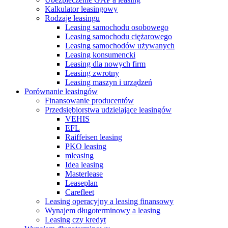
Kalkulator leasingowy
Rodzaje leasingu
Leasing samochodu osobowego
Leasing samochodu ciężarowego
Leasing samochodów używanych
Leasing konsumencki
Leasing dla nowych firm
Leasing zwrotny
Leasing maszyn i urządzeń
Porównanie leasingów
Finansowanie producentów
Przedsiębiorstwa udzielające leasingów
VEHIS
EFL
Raiffeisen leasing
PKO leasing
mleasing
Idea leasing
Masterlease
Leaseplan
Carefleet
Leasing operacyjny a leasing finansowy
Wynajem długoterminowy a leasing
Leasing czy kredyt