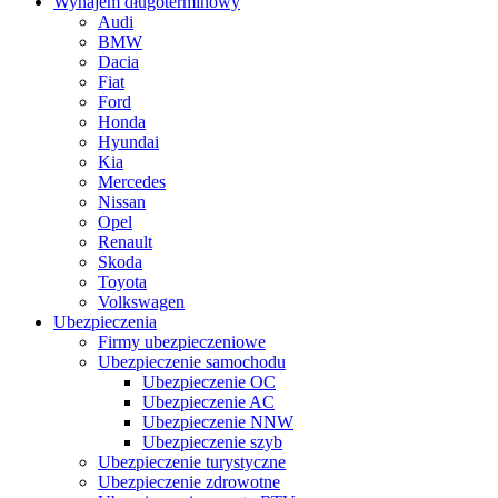
Wynajem długoterminowy
Audi
BMW
Dacia
Fiat
Ford
Honda
Hyundai
Kia
Mercedes
Nissan
Opel
Renault
Skoda
Toyota
Volkswagen
Ubezpieczenia
Firmy ubezpieczeniowe
Ubezpieczenie samochodu
Ubezpieczenie OC
Ubezpieczenie AC
Ubezpieczenie NNW
Ubezpieczenie szyb
Ubezpieczenie turystyczne
Ubezpieczenie zdrowotne