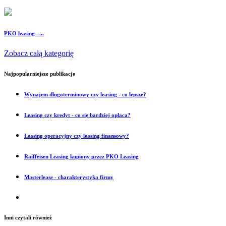
PKO leasing –...
Zobacz całą kategorię
Najpopularniejsze publikacje
Wynajem długoterminowy czy leasing - co lepsze?
Leasing czy kredyt - co się bardziej opłaca?
Leasing operacyjny czy leasing finansowy?
Raiffeisen Leasing kupiony przez PKO Leasing
Masterlease - charakterystyka firmy
Inni czytali również