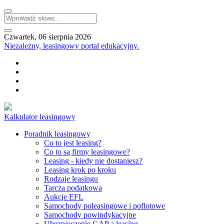
Czwartek, 06 sierpnia 2026
Niezależny, leasingowy portal edukacyjny.
Kalkulator leasingowy
Poradnik leasingowy
Co to jest leasing?
Co to są firmy leasingowe?
Leasing - kiedy nie dostaniesz?
Leasing krok po kroku
Rodzaje leasingu
Tarcza podatkowa
Aukcje EFL
Samochody poleasingowe i poflotowe
Samochody powindykacyjne
Ubezpieczenie GAP a leasing