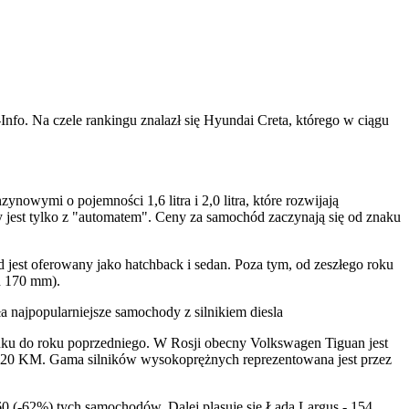
fo. Na czele rankingu znalazł się Hyundai Creta, którego w ciągu
nowymi o pojemności 1,6 litra i 2,0 litra, które rozwijają
 jest tylko z "automatem". Ceny za samochód zaczynają się od znaku
 jest oferowany jako hatchback i sedan. Poza tym, od zeszłego roku
h 170 mm).
a najpopularniejsze samochody z silnikiem diesla
nku do roku poprzedniego. W Rosji obecny Volkswagen Tiguan jest
 220 KM. Gama silników wysokoprężnych reprezentowana jest przez
60 (-62%) tych samochodów. Dalej plasuje się Łada Largus - 154