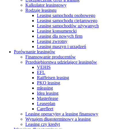
Kalkulator leasingowy
Rodzaje leasingu
Leasing samochodu osobowego
Leasing samochodu ciężarowego
Leasing samochodów używanych
Leasing konsumencki
Leasing dla nowych firm
Leasing zwrotny
Leasing maszyn i urządzeń
Porównanie leasingów
Finansowanie producentów
Przedsiębiorstwa udzielające leasingów
VEHIS
EFL
Raiffeisen leasing
PKO leasing
mleasing
Idea leasing
Masterlease
Leaseplan
Carefleet
Leasing operacyjny a leasing finansowy
Wynajem długoterminowy a leasing
Leasing czy kredyt