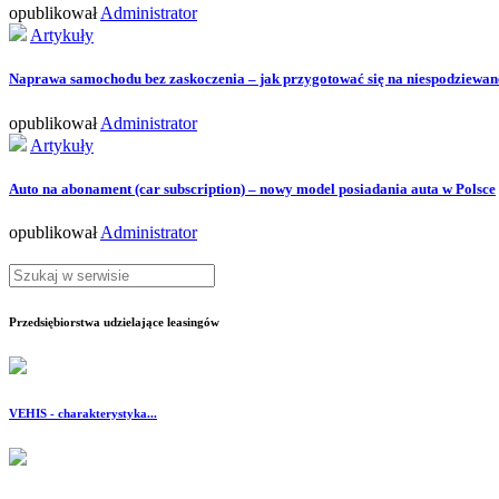
opublikował
Administrator
Artykuły
Naprawa samochodu bez zaskoczenia – jak przygotować się na niespodziewane
opublikował
Administrator
Artykuły
Auto na abonament (car subscription) – nowy model posiadania auta w Polsce
opublikował
Administrator
Przedsiębiorstwa udzielające leasingów
VEHIS - charakterystyka...