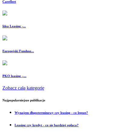
Carefleet
Idea Leasing -...
Europejski Fundusz...
PKO leasing –...
Zobacz całą kategorię
Najpopularniejsze publikacje
Wynajem długoterminowy czy leasing - co lepsze?
Leasing czy kredyt - co się bardziej opłaca?