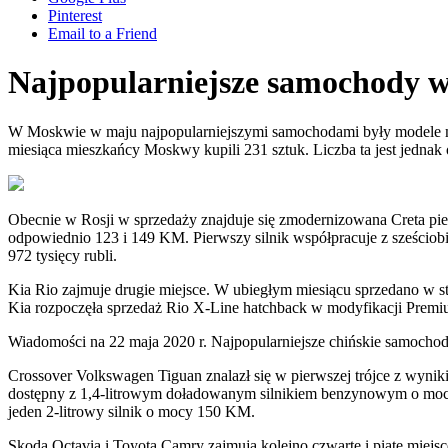
Pinterest
Email to a Friend
Najpopularniejsze samochody w
W Moskwie w maju najpopularniejszymi samochodami były modele mare
miesiąca mieszkańcy Moskwy kupili 231 sztuk. Liczba ta jest jednak
Obecnie w Rosji w sprzedaży znajduje się zmodernizowana Creta pierw
odpowiednio 123 i 149 KM. Pierwszy silnik współpracuje z sześciob
972 tysięcy rubli.
Kia Rio zajmuje drugie miejsce. W ubiegłym miesiącu sprzedano w st
Kia rozpoczęła sprzedaż Rio X-Line hatchback w modyfikacji Pre
Wiadomości na
22 maja 2020 r.
Najpopularniejsze chińskie samocho
Crossover Volkswagen Tiguan znalazł się w pierwszej trójce z wyn
dostępny z 1,4-litrowym doładowanym silnikiem benzynowym o mocy 
jeden 2-litrowy silnik o mocy 150 KM.
Skoda Octavia i Toyota Camry zajmują kolejno czwarte i piąte miejs