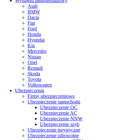
Wynajem długoterminowy
Audi
BMW
Dacia
Fiat
Ford
Honda
Hyundai
Kia
Mercedes
Nissan
Opel
Renault
Skoda
Toyota
Volkswagen
Ubezpieczenia
Firmy ubezpieczeniowe
Ubezpieczenie samochodu
Ubezpieczenie OC
Ubezpieczenie AC
Ubezpieczenie NNW
Ubezpieczenie szyb
Ubezpieczenie turystyczne
Ubezpieczenie zdrowotne