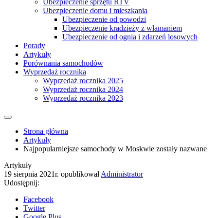
Ubezpieczenie sprzętu RTV
Ubezpieczenie domu i mieszkania
Ubezpieczenie od powodzi
Ubezpieczenie kradzieży z włamaniem
Ubezpieczenie od ognia i zdarzeń losowych
Porady
Artykuły
Porównania samochodów
Wyprzedaż rocznika
Wyprzedaż rocznika 2025
Wyprzedaż rocznika 2024
Wyprzedaż rocznika 2023
Strona główna
Artykuły
Najpopularniejsze samochody w Moskwie zostały nazwane
Artykuły
19 sierpnia 2021r.
opublikował
Administrator
Udostępnij:
Facebook
Twitter
Google Plus