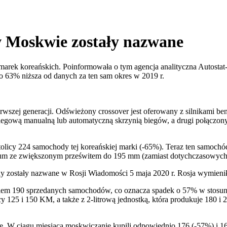
 Moskwie zostały nazwane
k koreańskich. Poinformowała o tym agencja analityczna Autostat-In
 o 63% niższa od danych za ten sam okres w 2019 r.
szej generacji. Odświeżony crossover jest oferowany z silnikami benzy
iegową manualną lub automatyczną skrzynią biegów, a drugi połączony
olicy 224 samochody tej koreańskiej marki (-65%). Teraz ten samochód
mium ze zwiększonym prześwitem do 195 mm (zamiast dotychczasowyc
dy zostały nazwane w Rosji
Wiadomości
5 maja 2020 r.
Rosja wymienił
ikiem 190 sprzedanych samochodów, co oznacza spadek o 57% w stosu
125 i 150 KM, a także z 2-litrową jednostką, która produkuje 180 i
ce. W ciągu miesiąca moskwiczanie kupili odpowiednio 176 (-57%) i 1