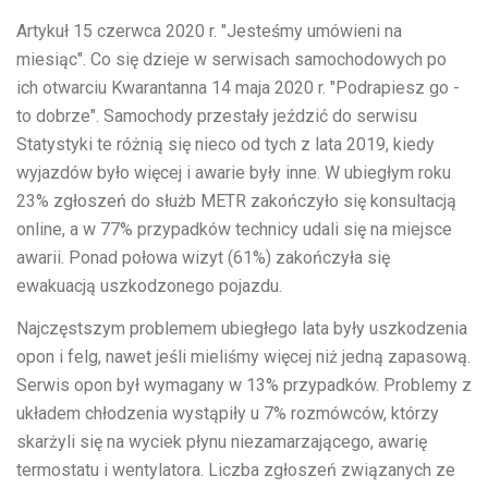
Artykuł
15 czerwca 2020 r.
"Jesteśmy umówieni na
miesiąc". Co się dzieje w serwisach samochodowych po
ich otwarciu
Kwarantanna
14 maja 2020 r.
"Podrapiesz go -
to dobrze". Samochody przestały jeździć do serwisu
Statystyki te różnią się nieco od tych z lata 2019, kiedy
wyjazdów było więcej i awarie były inne. W ubiegłym roku
23% zgłoszeń do służb METR zakończyło się konsultacją
online, a w 77% przypadków technicy udali się na miejsce
awarii. Ponad połowa wizyt (61%) zakończyła się
ewakuacją uszkodzonego pojazdu.
Najczęstszym problemem ubiegłego lata były uszkodzenia
opon i felg, nawet jeśli mieliśmy więcej niż jedną zapasową.
Serwis opon był wymagany w 13% przypadków. Problemy z
układem chłodzenia wystąpiły u 7% rozmówców, którzy
skarżyli się na wyciek płynu niezamarzającego, awarię
termostatu i wentylatora. Liczba zgłoszeń związanych ze