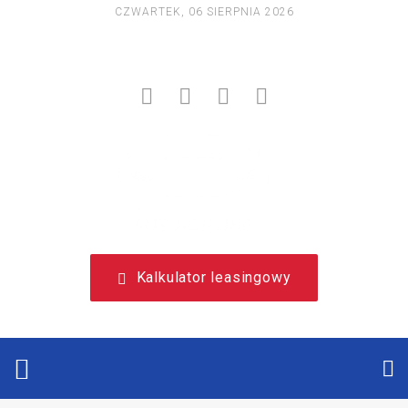
CZWARTEK, 06 SIERPNIA 2026
NIEZALEŻNY, LEASINGOWY PORTAL EDUKACYJNY.
Kalkulator leasingowy