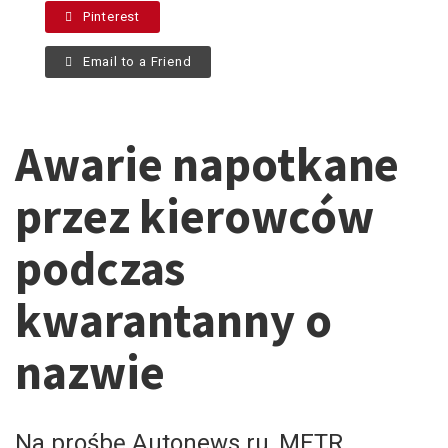
Pinterest
Email to a Friend
Awarie napotkane
przez kierowców
podczas
kwarantanny o
nazwie
Na prośbę Autonews.ru, METR,