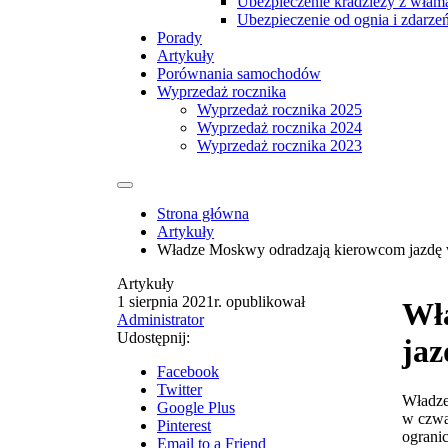
Ubezpieczenie kradzieży z włam
Ubezpieczenie od ognia i zdarze
Porady
Artykuły
Porównania samochodów
Wyprzedaż rocznika
Wyprzedaż rocznika 2025
Wyprzedaż rocznika 2024
Wyprzedaż rocznika 2023
Strona główna
Artykuły
Władze Moskwy odradzają kierowcom jazdę 
Artykuły
1 sierpnia 2021r.
opublikował
Wł
Administrator
Udostępnij:
jaz
Facebook
Twitter
Władze
Google Plus
w czwa
Pinterest
ograni
Email to a Friend