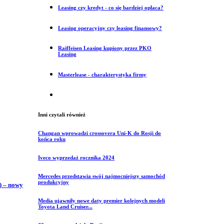
Leasing czy kredyt - co się bardziej opłaca?
Leasing operacyjny czy leasing finansowy?
Raiffeisen Leasing kupiony przez PKO
Leasing
Masterlease - charakterystyka firmy
Inni czytali również
Changan wprowadzi crossovera Uni-K do Rosji do
końca roku
Iveco wyprzedaż rocznika 2024
Mercedes przedstawia swój najmocniejszy samochód
produkcyjny
) – nowy
Media ujawniły nowe daty premier kolejnych modeli
Toyota Land Cruiser...