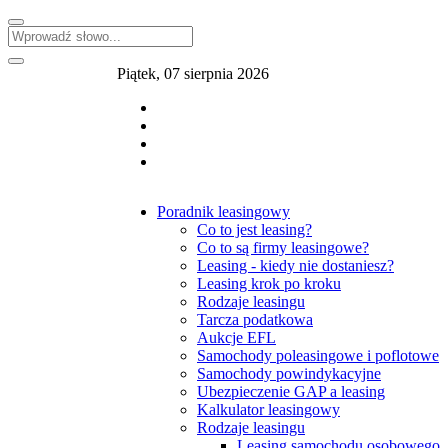
Piątek, 07 sierpnia 2026
Poradnik leasingowy
Co to jest leasing?
Co to są firmy leasingowe?
Leasing - kiedy nie dostaniesz?
Leasing krok po kroku
Rodzaje leasingu
Tarcza podatkowa
Aukcje EFL
Samochody poleasingowe i poflotowe
Samochody powindykacyjne
Ubezpieczenie GAP a leasing
Kalkulator leasingowy
Rodzaje leasingu
Leasing samochodu osobowego