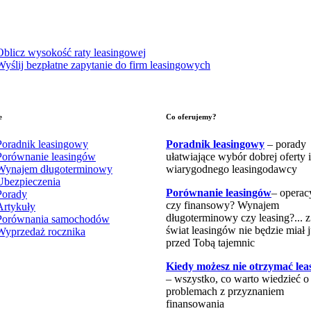
Oblicz wysokość raty leasingowej
Wyślij bezpłatne zapytanie do firm leasingowych
e
Co oferujemy?
Poradnik leasingowy
Poradnik leasingowy
– porady
Porównanie leasingów
ułatwiające wybór dobrej oferty i
Wynajem długoterminowy
wiarygodnego leasingodawcy
Ubezpieczenia
Porównanie leasingów
– operac
Porady
czy finansowy? Wynajem
Artykuły
długoterminowy czy leasing?... 
Porównania samochodów
świat leasingów nie będzie miał 
Wyprzedaż rocznika
przed Tobą tajemnic
Kiedy możesz nie otrzymać lea
– wszystko, co warto wiedzieć o
problemach z przyznaniem
finansowania