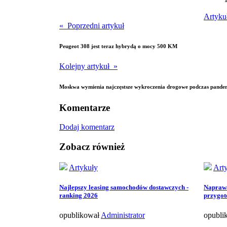
Artyku
« Poprzedni artykuł
Peugeot 308 jest teraz hybrydą o mocy 500 KM
Kolejny artykuł »
Moskwa wymienia najczęstsze wykroczenia drogowe podczas pande
Komentarze
Dodaj komentarz
Zobacz również
Artykuły
Art
Najlepszy leasing samochodów dostawczych -
Naprawa
ranking 2026
przygot
opublikował
Administrator
opubli