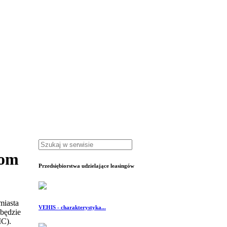
com
Przedsiębiorstwa udzielające leasingów
miasta
VEHIS - charakterystyka...
będzie
MC).