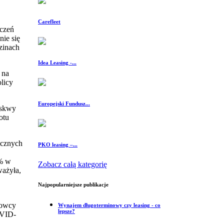
Carefleet
iczeń
ie się
zinach
Idea Leasing -...
 na
licy
Europejski Fundusz...
oskwy
otu
icznych
PKO leasing –...
6% w
Zobacz całą kategorię
ważyła,
Najpopularniejsze publikacje
rowcy
Wynajem długoterminowy czy leasing - co
lepsze?
OVID-