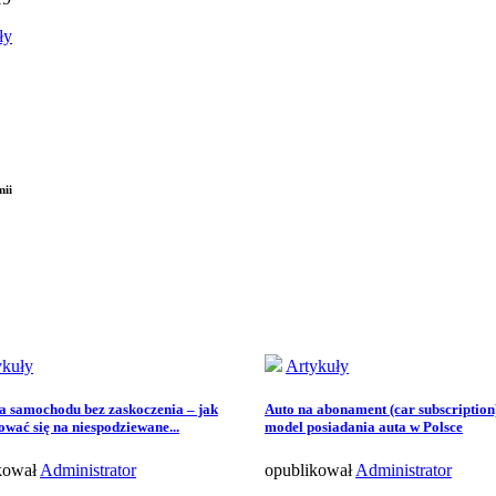
ły
mii
ykuły
Artykuły
 samochodu bez zaskoczenia – jak
Auto na abonament (car subscription
ować się na niespodziewane...
model posiadania auta w Polsce
kował
Administrator
opublikował
Administrator