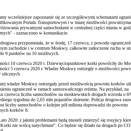
amy wcześniejsze zapoznanie się ze szczegółowymi schematami ogran
ifikowanym Portalu Transportowym i w miarę możliwości powstrzyman
różowania prywatnymi samochodami w centralnej części miasta w god
rnych" - zaznaczono w komunikacie.
a drogowa przypomniała, że w środę, 17 czerwca, z powodu ograniczeń
nym zachodzie i w centrum Moskwy, całkowite zatłoczenie ruchu w sto
ęło 9 punktów na 10 możliwych.
mości
10 czerwca 2020 r.
Dziewięciopunktowe korki powróciły do M
mości
5 czerwca 2020 r.
Władze Moskwy ostrzegły o możliwości powr
 ulicznych
iej władze Moskwy ostrzegały przed możliwością powrotu korków ul
esieniu ograniczeń w ramach samozwańczego reżimu. Na przykład, na
ku czerwca liczba samochodów na moskiewskich drogach wzrosła o 
jednego tygodnia do 2,65 mln pojazdów dziennie. Policja drogowa zau
ost liczby samochodów o kolejne pół miliona doprowadzi do powrotu
rnych korków 8.
Lato 2020: z jakimi problemami będą musieli zmierzyć się rosyjscy kie
"Korki nie wrócą natychmiast". Co będzie się działo na drogach po C
19