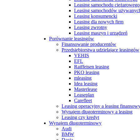
Leasing samochodu ciężarowego
Leasing samochodów używanyc
Leasing konsumencki
Leasing dla nowych firm
Leasing zwrotny
Leasing maszyn i urządzeń
Porównanie leasingów
Finansowanie producentów
Przedsiębiorstwa udzielające leasingów
VEHIS
EFL
Raiffeisen leasing
PKO leasing
mleasing
Idea leasing
Masterlease
Leaseplan
Carefleet
Leasing operacyjny a leasing finansow
Wynajem długoterminowy a leasing
Leasing czy kredyt
Wynajem długoterminowy
Audi
BMW
Dacia