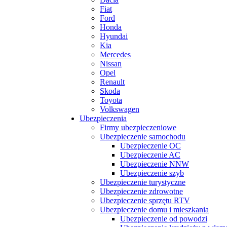
Fiat
Ford
Honda
Hyundai
Kia
Mercedes
Nissan
Opel
Renault
Skoda
Toyota
Volkswagen
Ubezpieczenia
Firmy ubezpieczeniowe
Ubezpieczenie samochodu
Ubezpieczenie OC
Ubezpieczenie AC
Ubezpieczenie NNW
Ubezpieczenie szyb
Ubezpieczenie turystyczne
Ubezpieczenie zdrowotne
Ubezpieczenie sprzętu RTV
Ubezpieczenie domu i mieszkania
Ubezpieczenie od powodzi