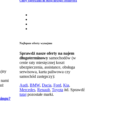
Chery wprowadzi do Rosji nowego crossovera
Najlepsze oferty wynajmu
Sprawdź nasze oferty na najem
długoterminowy
samochodów (w
cenie raty miesięcznej koszt
ubezpieczenia, assistance, obsługa
yjny
serwisowa, karta paliwowa czy
samochód zastępczy):
z nami
już
Audi
,
BMW
,
Dacia
,
Ford
,
Kia
,
Mercedes
,
Renault
,
Toyota
itd. Sprawdź
tutaj
pozostałe marki.
singu?