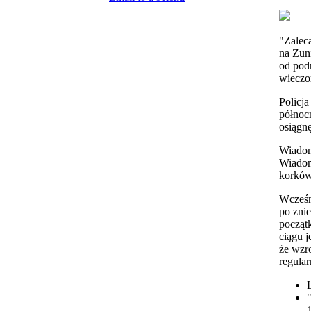
"Zalec
na Zun
od pod
wieczo
Policj
północ
osiągn
Wiado
Wiado
korków
Wcześn
po zni
począt
ciągu 
że wzr
regula