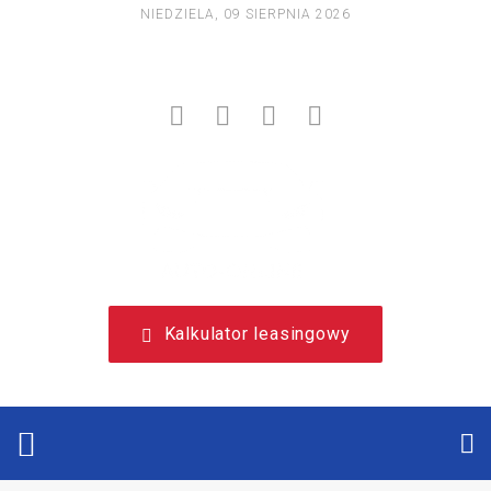
NIEDZIELA, 09 SIERPNIA 2026
NIEZALEŻNY, LEASINGOWY PORTAL EDUKACYJNY.
Kalkulator leasingowy