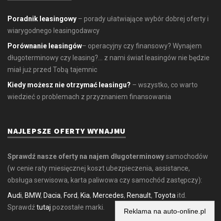
Poradnik leasingowy
– porady ułatwiające wybór dobrej oferty i
wiarygodnego leasingodawcy
Porównanie leasingów
– operacyjny czy finansowy? Wynajem
długoterminowy czy leasing?... z nami świat leasingów nie będzie
miał już przed Tobą tajemnic
Kiedy możesz nie otrzymać leasingu?
– wszystko, co warto
wiedzieć o problemach z przyznaniem finansowania
NAJLEPSZE OFERTY WYNAJMU
Sprawdź nasze oferty na najem długoterminowy
samochodów
(w cenie raty miesięcznej koszt ubezpieczenia, assistance,
obsługa serwisowa, karta paliwowa czy samochód zastępczy):
Audi
,
BMW
,
Dacia
,
Ford
,
Kia
,
Mercedes
,
Renault
,
Toyota
itd.
Sprawdź
tutaj
pozostałe marki.
Reklama na auto-online.pl