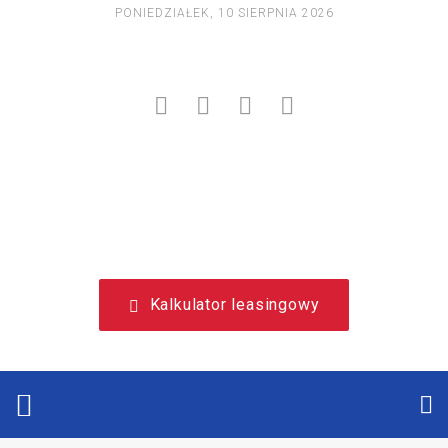
PONIEDZIAŁEK, 10 SIERPNIA 2026
NIEZALEŻNY, LEASINGOWY PORTAL EDUKACYJNY.
Kalkulator leasingowy