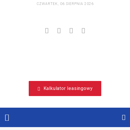
CZWARTEK, 06 SIERPNIA 2026
NIEZALEŻNY, LEASINGOWY PORTAL EDUKACYJNY.
Kalkulator leasingowy