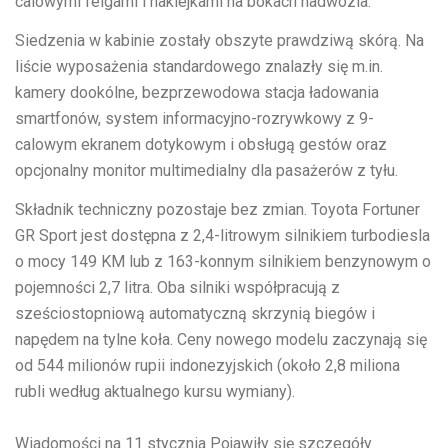
calowymi felgami i naklejkami na bokach nadwozia.
Siedzenia w kabinie zostały obszyte prawdziwą skórą. Na
liście wyposażenia standardowego znalazły się m.in.
kamery dookólne, bezprzewodowa stacja ładowania
smartfonów, system informacyjno-rozrywkowy z 9-
calowym ekranem dotykowym i obsługą gestów oraz
opcjonalny monitor multimedialny dla pasażerów z tyłu.
Składnik techniczny pozostaje bez zmian. Toyota Fortuner
GR Sport jest dostępna z 2,4-litrowym silnikiem turbodiesla
o mocy 149 KM lub z 163-konnym silnikiem benzynowym o
pojemności 2,7 litra. Oba silniki współpracują z
sześciostopniową automatyczną skrzynią biegów i
napędem na tylne koła. Ceny nowego modelu zaczynają się
od 544 milionów rupii indonezyjskich (około 2,8 miliona
rubli według aktualnego kursu wymiany).
Wiadomości na
11 stycznia
Pojawiły się szczegóły