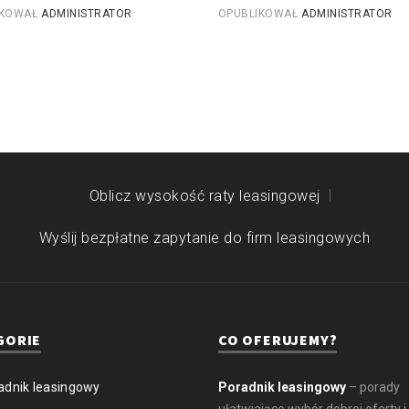
IKOWAŁ
ADMINISTRATOR
OPUBLIKOWAŁ
ADMINISTRATOR
Oblicz wysokość raty leasingowej
Wyślij bezpłatne zapytanie do firm leasingowych
GORIE
CO OFERUJEMY?
adnik leasingowy
Poradnik leasingowy
– porady
ułatwiające wybór dobrej oferty i