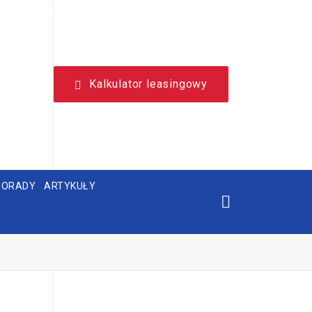
NIEZALEŻNY, LEASINGOWY PORTAL EDUKACYJNY.
Kalkulator leasingowy
PORADY
ARTYKUŁY