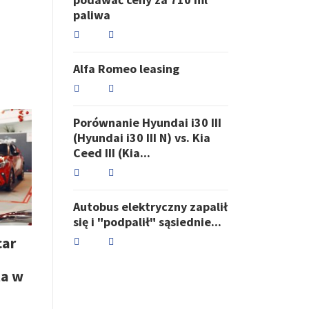
paliwa
Alfa Romeo leasing
Porównanie Hyundai i30 III
(Hyundai i30 III N) vs. Kia
Ceed III (Kia...
Autobus elektryczny zapalił
się i "podpalił" sąsiednie...
car
ta w