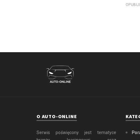
OPUBL
O AUTO-ONLINE
KATE
Serwis poświęcony jest tematyce
Por
branży leasingowej oraz