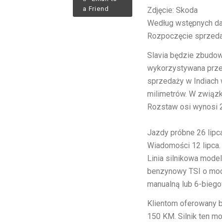
a Friend
Zdjęcie: Skoda
Według wstępnych dan
Rozpoczęcie sprzedaż
Slavia będzie zbudow
wykorzystywana prze
sprzedaży w Indiach
milimetrów. W związk
Rozstaw osi wynosi 
Jazdy próbne
26 lip
Wiadomości
12 lipca
Linia silnikowa model
benzynowy TSI o moc
manualną lub 6-biego
Klientom oferowany bę
150 KM. Silnik ten m