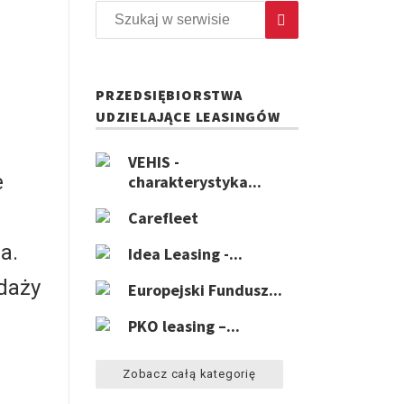
PRZEDSIĘBIORSTWA
UDZIELAJĄCE LEASINGÓW
VEHIS -
e
charakterystyka...
Carefleet
a.
Idea Leasing -...
daży
Europejski Fundusz...
PKO leasing –...
Zobacz całą kategorię