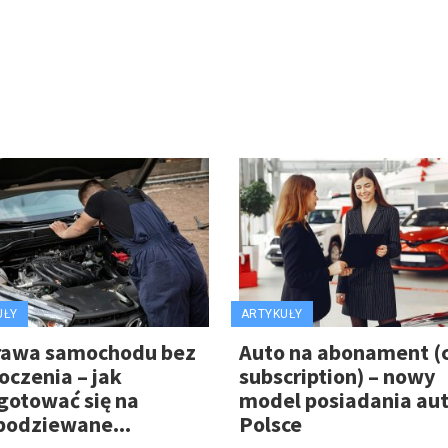
UŁY
ARTYKUŁY
rawa samochodu bez
Auto na abonament (
oczenia – jak
subscription) – nowy
gotować się na
model posiadania au
podziewane...
Polsce