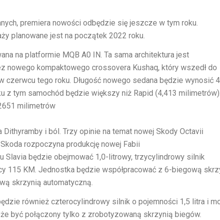
ych, premiera nowości odbędzie się jeszcze w tym roku.
y planowane jest na początek 2022 roku.
ana na platformie MQB A0 IN. Ta sama architektura jest
z nowego kompaktowego crossovera Kushaq, który wszedł do
 w czerwcu tego roku. Długość nowego sedana będzie wynosić 
u z tym samochód będzie większy niż Rapid (4,413 milimetrów)
2651 milimetrów
ca
Dithyramby i ból. Trzy opinie na temat nowej Skody Octavii
.
Skoda rozpoczyna produkcję nowej Fabii
u Slavia będzie obejmować 1,0-litrowy, trzycylindrowy silnik
y 115 KM. Jednostka będzie współpracować z 6-biegową skrz
wą skrzynią automatyczną.
dzie również czterocylindrowy silnik o pojemności 1,5 litra i m
oże być połączony tylko z zrobotyzowaną skrzynią biegów.