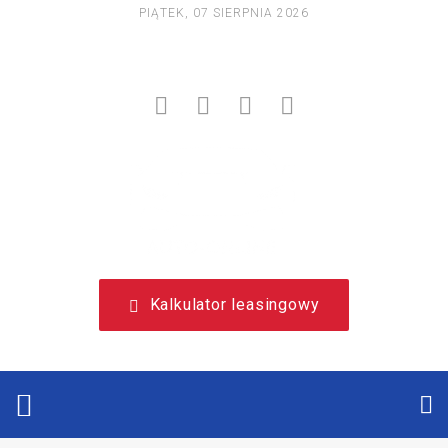
PIĄTEK, 07 SIERPNIA 2026
NIEZALEŻNY, LEASINGOWY PORTAL EDUKACYJNY.
Kalkulator leasingowy