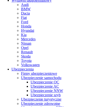
Wynajem długoterminowy
Audi
BMW
Dacia
Fiat
Ford
Honda
Hyundai
Kia
Mercedes
Nissan
Opel
Renault
Skoda
Toyota
Volkswagen
Ubezpieczenia
Firmy ubezpieczeniowe
Ubezpieczenie samochodu
Ubezpieczenie OC
Ubezpieczenie AC
Ubezpieczenie NNW
Ubezpieczenie szyb
Ubezpieczenie turystyczne
Ubezpieczenie zdrowotne