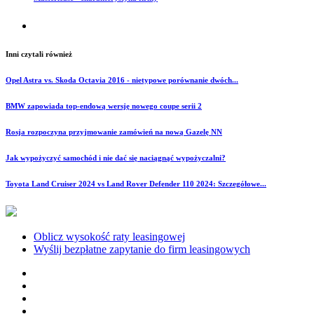
Inni czytali również
Opel Astra vs. Skoda Octavia 2016 - nietypowe porównanie dwóch...
BMW zapowiada top-endową wersję nowego coupe serii 2
Rosja rozpoczyna przyjmowanie zamówień na nową Gazelę NN
Jak wypożyczyć samochód i nie dać się naciągnąć wypożyczalni?
Toyota Land Cruiser 2024 vs Land Rover Defender 110 2024: Szczegółowe...
Oblicz wysokość raty leasingowej
Wyślij bezpłatne zapytanie do firm leasingowych