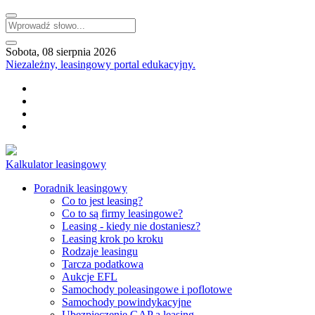
Sobota, 08 sierpnia 2026
Niezależny, leasingowy portal edukacyjny.
Kalkulator leasingowy
Poradnik leasingowy
Co to jest leasing?
Co to są firmy leasingowe?
Leasing - kiedy nie dostaniesz?
Leasing krok po kroku
Rodzaje leasingu
Tarcza podatkowa
Aukcje EFL
Samochody poleasingowe i poflotowe
Samochody powindykacyjne
Ubezpieczenie GAP a leasing