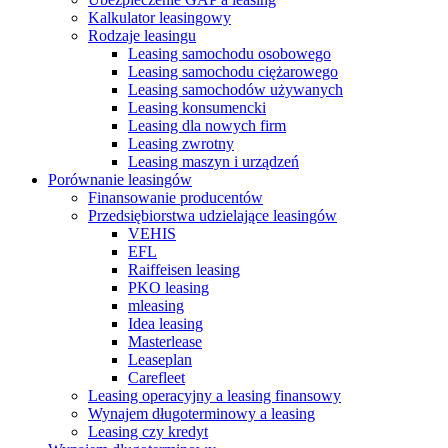
Kalkulator leasingowy
Rodzaje leasingu
Leasing samochodu osobowego
Leasing samochodu ciężarowego
Leasing samochodów używanych
Leasing konsumencki
Leasing dla nowych firm
Leasing zwrotny
Leasing maszyn i urządzeń
Porównanie leasingów
Finansowanie producentów
Przedsiębiorstwa udzielające leasingów
VEHIS
EFL
Raiffeisen leasing
PKO leasing
mleasing
Idea leasing
Masterlease
Leaseplan
Carefleet
Leasing operacyjny a leasing finansowy
Wynajem długoterminowy a leasing
Leasing czy kredyt