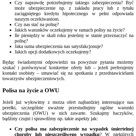
Czy naprawdę potrzebujemy takiego zabezpieczenia? Być
może ubezpieczenie np. z zakładu pracy lub z tytułu
zaciągniętego kredytu hipotecznego w pełni odpowiada
naszym oczekiwaniom.
Czy nas stać na polisę?
Jakich warunków oczekujemy w ramach polisy na życie?
Ile pieniędzy w skali roku jesteśmy w stanie przeznaczyć na
polisę?
Jaka suma ubezpieczenia nas satysfakcjonuje?
Jakich opcji dodatkowych oczekujemy?
Będąc świadomymi odpowiedzi na powyższe pytania możemy
szukać i porównywać konkretne oferty lub – jeżeli preferujemy
kontakt osobisty – umawiać się na spotkania z przedstawicielami
towarzystw ubezpieczeniowych.
Polisa na życie a OWU
Jeżeli już wyłowimy z morza ofert najbardziej interesujące nas
perełki, szczególnie uważnie przestudiujmy ogólne warunki
ubezpieczenia (OWU) w nich zawarte. Szukajmy haczyków,
bądźmy czujni i sprawdźmy np. takie aspekty jak:
Czy polisa ma zabezpieczenie na wypadek śmiertelnej
choroby lub nieszczęśliwego wypadku
? W niektórych