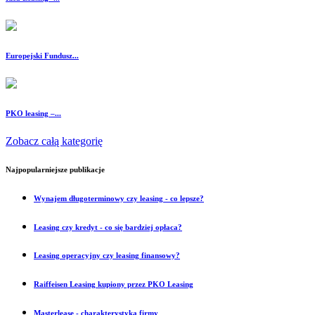
Europejski Fundusz...
PKO leasing –...
Zobacz całą kategorię
Najpopularniejsze publikacje
Wynajem długoterminowy czy leasing - co lepsze?
Leasing czy kredyt - co się bardziej opłaca?
Leasing operacyjny czy leasing finansowy?
Raiffeisen Leasing kupiony przez PKO Leasing
Masterlease - charakterystyka firmy