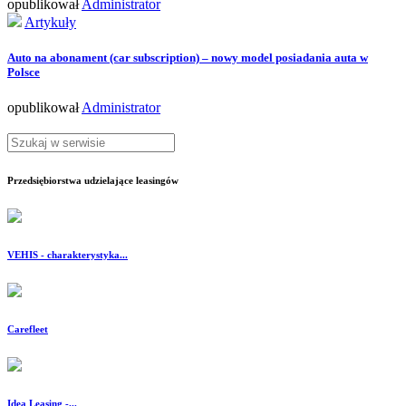
opublikował
Administrator
Artykuły
Auto na abonament (car subscription) – nowy model posiadania auta w
Polsce
opublikował
Administrator
Przedsiębiorstwa udzielające leasingów
VEHIS - charakterystyka...
Carefleet
Idea Leasing -...