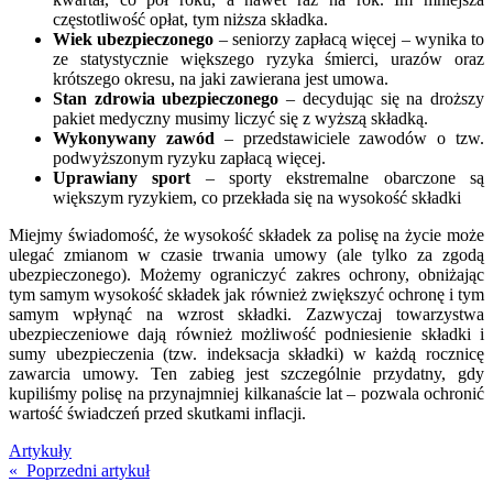
częstotliwość opłat, tym niższa składka.
Wiek ubezpieczonego
– seniorzy zapłacą więcej – wynika to
ze statystycznie większego ryzyka śmierci, urazów oraz
krótszego okresu, na jaki zawierana jest umowa.
Stan zdrowia ubezpieczonego
– decydując się na droższy
pakiet medyczny musimy liczyć się z wyższą składką.
Wykonywany zawód
– przedstawiciele zawodów o tzw.
podwyższonym ryzyku zapłacą więcej.
Uprawiany sport
– sporty ekstremalne obarczone są
większym ryzykiem, co przekłada się na wysokość składki
Miejmy świadomość, że wysokość składek za polisę na życie może
ulegać zmianom w czasie trwania umowy (ale tylko za zgodą
ubezpieczonego). Możemy ograniczyć zakres ochrony, obniżając
tym samym wysokość składek jak również zwiększyć ochronę i tym
samym wpłynąć na wzrost składki. Zazwyczaj towarzystwa
ubezpieczeniowe dają również możliwość podniesienie składki i
sumy ubezpieczenia (tzw. indeksacja składki) w każdą rocznicę
zawarcia umowy. Ten zabieg jest szczególnie przydatny, gdy
kupiliśmy polisę na przynajmniej kilkanaście lat – pozwala ochronić
wartość świadczeń przed skutkami inflacji.
Artykuły
« Poprzedni artykuł