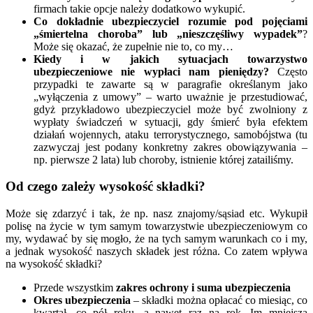
firmach takie opcje należy dodatkowo wykupić.
Co dokładnie ubezpieczyciel rozumie pod pojęciami
„śmiertelna choroba” lub „nieszczęśliwy wypadek”
?
Może się okazać, że zupełnie nie to, co my…
Kiedy i w jakich sytuacjach towarzystwo
ubezpieczeniowe nie wypłaci nam pieniędzy?
Często
przypadki te zawarte są w paragrafie określanym jako
„wyłączenia z umowy” – warto uważnie je przestudiować,
gdyż przykładowo ubezpieczyciel może być zwolniony z
wypłaty świadczeń w sytuacji, gdy śmierć była efektem
działań wojennych, ataku terrorystycznego, samobójstwa (tu
zazwyczaj jest podany konkretny zakres obowiązywania –
np. pierwsze 2 lata) lub choroby, istnienie której zatailiśmy.
Od czego zależy wysokość składki?
Może się zdarzyć i tak, że np. nasz znajomy/sąsiad etc. Wykupił
polisę na życie w tym samym towarzystwie ubezpieczeniowym co
my, wydawać by się mogło, że na tych samym warunkach co i my,
a jednak wysokość naszych składek jest różna. Co zatem wpływa
na wysokość składki?
Przede wszystkim
zakres ochrony i suma ubezpieczenia
Okres ubezpieczenia
– składki można opłacać co miesiąc, co
kwartał, co pół roku, a nawet raz na rok. Im mniejsza