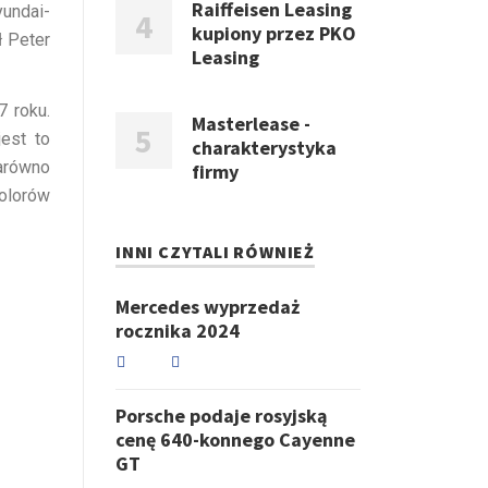
Raiffeisen Leasing
undai-
kupiony przez PKO
ł Peter
Leasing
 roku.
Masterlease -
jest to
charakterystyka
arówno
firmy
olorów
INNI CZYTALI RÓWNIEŻ
Mercedes wyprzedaż
rocznika 2024
Porsche podaje rosyjską
cenę 640-konnego Cayenne
GT