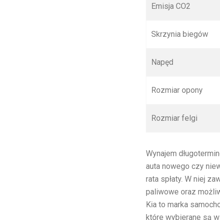
Emisja CO
2
Skrzynia biegów
Napęd
Rozmiar opony
Rozmiar felgi
Wynajem długotermin
auta nowego czy niewi
rata spłaty. W niej za
paliwowe oraz możli
Kia to marka samocho
które wybierane są 