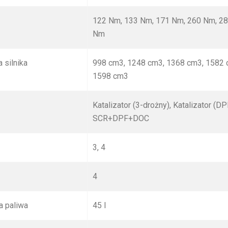
122 Nm, 133 Nm, 171 Nm, 260 Nm, 2
Nm
silnika
998 cm
3
, 1248 cm
3
, 1368 cm
3
, 1582
1598 cm
3
Katalizator (3-drożny), Katalizator (DP
SCR+DPF+DOC
3, 4
4
a paliwa
45 l