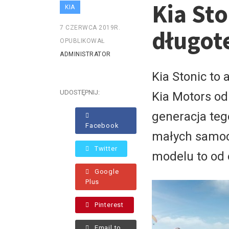
Kia St
KIA
7 CZERWCA 2019R.
długot
OPUBLIKOWAŁ
ADMINISTRATOR
Kia Stonic to
UDOSTĘPNIJ:
Kia Motors od
generacja teg
Facebook
małych samo
Twitter
modelu to od o
Google
Plus
Pinterest
Email to