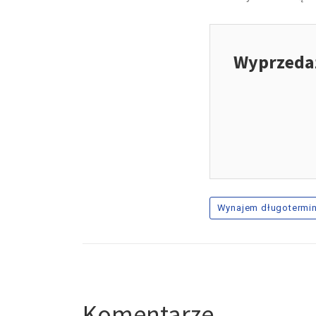
Wyprzedaż
Wynajem długotermi
Komentarze