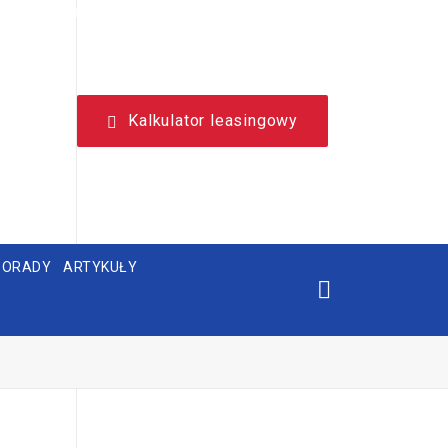
NIEZALEŻNY, LEASINGOWY PORTAL EDUKACYJNY.
Kalkulator leasingowy
PORADY
ARTYKUŁY