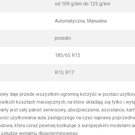
od 109 g/km do 125 g/km
Automatyczna, Manualna
przedni
185/65 R15
R15; R17
owy daje przede wszystkim ogromną korzyść w postaci użytko
elkich kosztach miesięcznych, na które składają się tylko i wył
warty jest cały pakiet serwisowy, ubezpieczenie, assistance, kart
wość użytkowania auta zastępczego na czas naprawy poprzedni
dowa, która coraz pewniej konkuruje z europejskimi modelami au
w usłudze wynajmu długoterminowego.