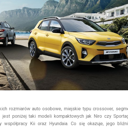
lkich rozmiarów auto osobowe, miejskie typu crossover, segm
 jest poniżej taki modeli kompaktowych jak Niro czy Sportag
y współpracy Kii oraz Hyundaia. Co się okazuje, jego bliźn