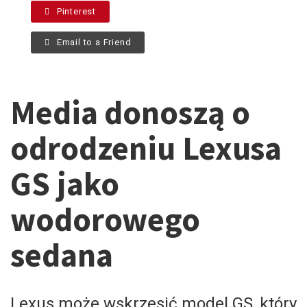
Pinterest
Email to a Friend
Media donoszą o
odrodzeniu Lexusa
GS jako
wodorowego
sedana
Lexus może wskrzesić model GS, który