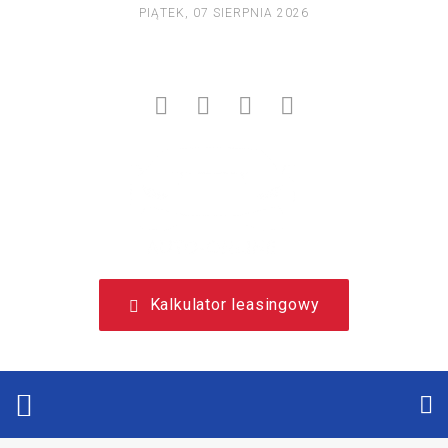
PIĄTEK, 07 SIERPNIA 2026
NIEZALEŻNY, LEASINGOWY PORTAL EDUKACYJNY.
Kalkulator leasingowy