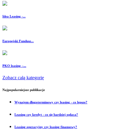
Idea Leasing -...
Europejski Fundusz...
PKO leasing –...
Zobacz całą kategorię
Najpopularniejsze publikacje
Wynajem długoterminowy czy leasing - co lepsze?
Leasing czy kredyt - co się bardziej opłaca?
Leasing operacyjny czy leasing finansowy?