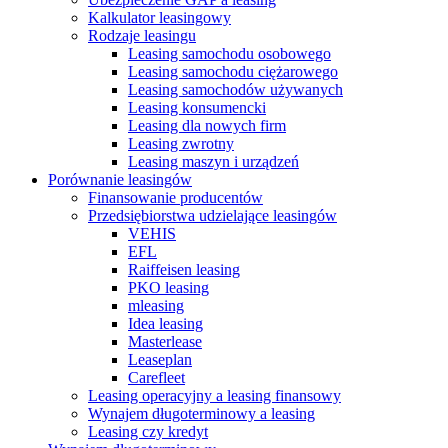
Kalkulator leasingowy
Rodzaje leasingu
Leasing samochodu osobowego
Leasing samochodu ciężarowego
Leasing samochodów używanych
Leasing konsumencki
Leasing dla nowych firm
Leasing zwrotny
Leasing maszyn i urządzeń
Porównanie leasingów
Finansowanie producentów
Przedsiębiorstwa udzielające leasingów
VEHIS
EFL
Raiffeisen leasing
PKO leasing
mleasing
Idea leasing
Masterlease
Leaseplan
Carefleet
Leasing operacyjny a leasing finansowy
Wynajem długoterminowy a leasing
Leasing czy kredyt