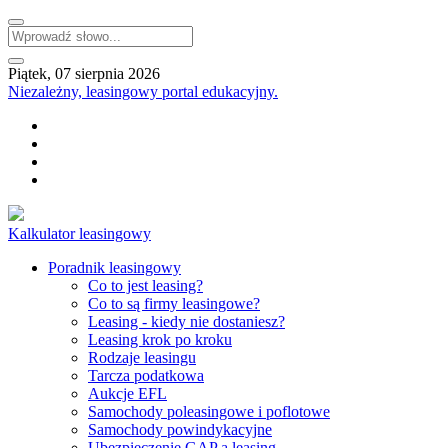
Piątek, 07 sierpnia 2026
Niezależny, leasingowy portal edukacyjny.
Kalkulator leasingowy
Poradnik leasingowy
Co to jest leasing?
Co to są firmy leasingowe?
Leasing - kiedy nie dostaniesz?
Leasing krok po kroku
Rodzaje leasingu
Tarcza podatkowa
Aukcje EFL
Samochody poleasingowe i poflotowe
Samochody powindykacyjne
Ubezpieczenie GAP a leasing