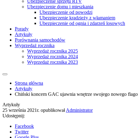
Ubezpieczenie sprzętu RTV
Ubezpieczenie domu i mieszkania
Ubezpieczenie od powodzi
Ubezpieczenie kradzieży z włamaniem
Ubezpieczenie od ognia i zdarzeń losowych
Porady
Artykuły
Porównania samochodów
Wyprzedaż rocznika
Wyprzedaż rocznika 2025
Wyprzedaż rocznika 2024
Wyprzedaż rocznika 2023
Strona główna
Artykuły
Chiński koncern GAC ujawnia wnętrze swojego nowego flago
Artykuły
25 września 2021r.
opublikował
Administrator
Udostępnij:
Facebook
Twitter
Google Plus