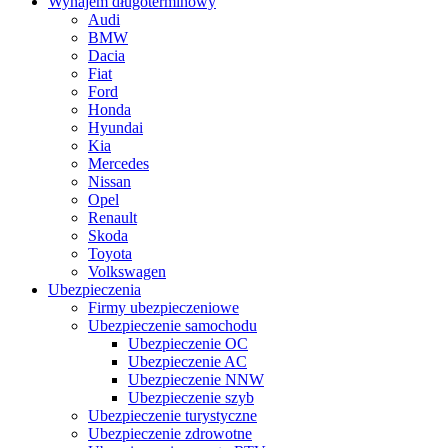
Wynajem długoterminowy
Audi
BMW
Dacia
Fiat
Ford
Honda
Hyundai
Kia
Mercedes
Nissan
Opel
Renault
Skoda
Toyota
Volkswagen
Ubezpieczenia
Firmy ubezpieczeniowe
Ubezpieczenie samochodu
Ubezpieczenie OC
Ubezpieczenie AC
Ubezpieczenie NNW
Ubezpieczenie szyb
Ubezpieczenie turystyczne
Ubezpieczenie zdrowotne