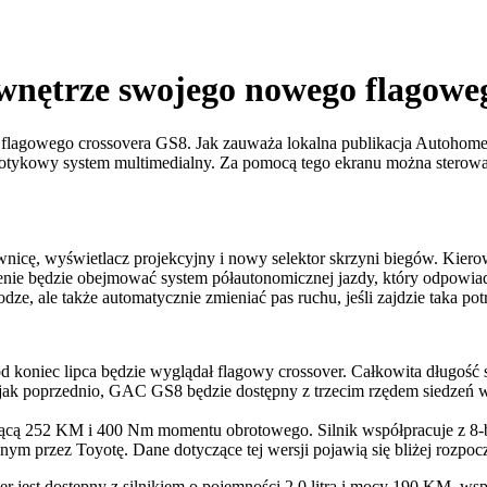
nętrze swojego nowego flagoweg
flagowego crossovera GS8. Jak zauważa lokalna publikacja Autohome,
dotykowy system multimedialny. Za pomocą tego ekranu można sterowa
wnicę, wyświetlacz projekcyjny i nowy selektor skrzyni biegów. Kie
ie będzie obejmować system półautonomicznej jazdy, który odpowiada 
dze, ale także automatycznie zmieniać pas ruchu, jeśli zajdzie taka pot
 pod koniec lipca będzie wyglądał flagowy crossover. Całkowita dłu
ak poprzednio, GAC GS8 będzie dostępny z trzecim rzędem siedzeń w
jącą 252 KM i 400 Nm momentu obrotowego. Silnik współpracuje z 8-b
rzez Toyotę. Dane dotyczące tej wersji pojawią się bliżej rozpoczęc
r jest dostępny z silnikiem o pojemności 2,0 litra i mocy 190 KM, w