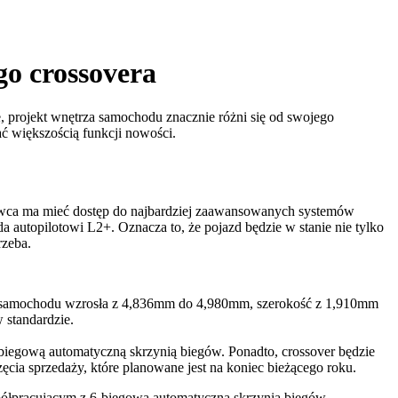
o crossovera
 projekt wnętrza samochodu znacznie różni się od swojego
ć większością funkcji nowości.
rowca ma mieć dostęp do najbardziej zaawansowanych systemów
autopilotowi L2+. Oznacza to, że pojazd będzie w stanie nie tylko
rzeba.
gość samochodu wzrosła z 4,836mm do 4,980mm, szerokość z 1,910mm
 standardzie.
iegową automatyczną skrzynią biegów. Ponadto, crossover będzie
ia sprzedaży, które planowane jest na koniec bieżącego roku.
spółpracującym z 6-biegową automatyczną skrzynią biegów.