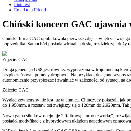
Pinterest
Email to a Friend
Chiński koncern GAC ujawnia w
Chińska firma GAC opublikowała pierwsze zdjęcia wnętrza swojego 
poprzednika. Samochód posiada wirtualną deskę rozdzielczą i duży 
Zdjęcie: GAC
Druga generacja GS8 jest również wyposażona w trójramienną kiero
bezpieczeństwa i pomocy drogowej. Na przykład, dostępne wyposażen
autonomicznie przyspieszać i zwalniać w zależności od sytuacji na dro
Zdjęcie: GAC
Wygląd zewnętrzny nie jest już tajemnicą. Chińczycy pokazali, jak
do 1,950mm, a rozstaw osi zwiększy się o 120mm do 2,920mm. Tak j
Nowa gama silników obejmuje 2,0-litrową "turbo czwórkę", rozwija
posiadał modyfikację z hybrydowym układem napędowym opracowanym p
W Rosji jest już w sprzedaży GAC GS8 pierwszej generacji. Crossove