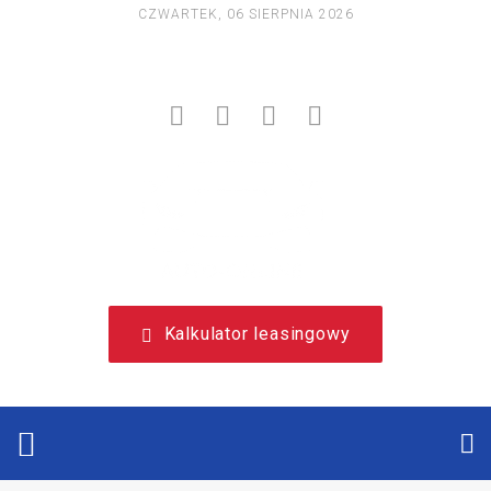
CZWARTEK, 06 SIERPNIA 2026
NIEZALEŻNY, LEASINGOWY PORTAL EDUKACYJNY.
Kalkulator leasingowy